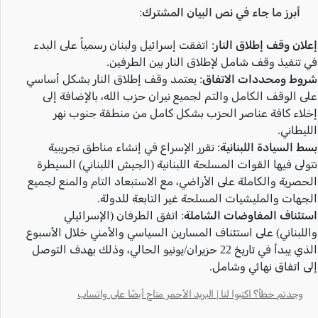
​
أبرز ما جاء في نص البيان المشترك:
علان وقف إطلاق النار:
اتفقت إسرائيل ولبنان رسمياً على البدء
ي تنفيذ وقف شامل لإطلاق النار بين الطرفين.
روط ومحددات الاتفاق:
يعتمد وقف إطلاق النار بشكل أساسي
لى الوقف الكامل والتم لجميع نيران حزب الله، بالإضافة إلى
خلاء كافة عناصر الحزب بشكل كامل من منطقة جنوب نهر
لليطاني.
سط السيادة اللبنانية:
تقرر الإسراع في إنشاء مناطق تجريبية
تولى فيها القوات المسلحة اللبنانية (الجيش اللبناني) السيطرة
لحصرية والكاملة على الأراضي، مع الاستبعاد التام والمنع لجميع
لجهات والمليشيات المسلحة غير التابعة للدولة.
ستئناف المفاوضات الشاملة:
اتفق الطرفان (الإسرائيلي
اللبناني) على استئناف المسارين السياسي والأمني خلال الأسبوع
الذي يبدأ في تاريخ 22 حزيران/يونيو الحالي، وذلك بهدف التوصل
لى اتفاق نهائي وشامل.
وجدتم خطأ؟ اكتبوا لنا | البريد الأحمر متاح أيضًا على واتساب