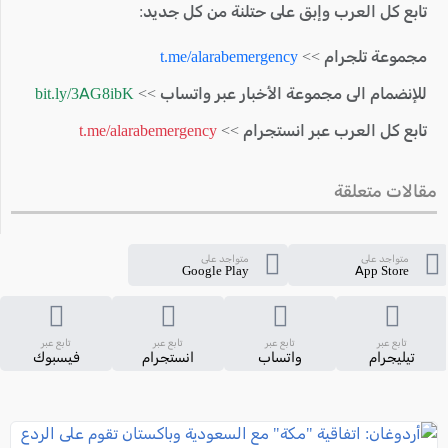
تابع كل العرب وإبق على حتلنة من كل جديد:
مجموعة تلجرام >>
t.me/alarabemergency
للإنضمام الى مجموعة الأخبار عبر واتساب >>
bit.ly/3AG8ibK
تابع كل العرب عبر انستجرام >>
t.me/alarabemergency
مقالات متعلقة
متواجد على
متواجد على
Google Play
App Store
تابع عبر
تابع عبر
تابع عبر
تابع عبر
تيليجرام
واتساب
انستجرام
فيسبوك