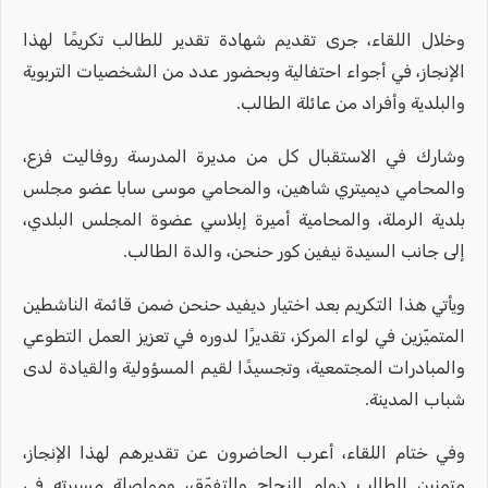
وخلال اللقاء، جرى تقديم شهادة تقدير للطالب تكريمًا لهذا
الإنجاز، في أجواء احتفالية وبحضور عدد من الشخصيات التربوية
والبلدية وأفراد من عائلة الطالب.
وشارك في الاستقبال كل من مديرة المدرسة روفاليت فزع،
والمحامي ديميتري شاهين، والمحامي موسى سابا عضو مجلس
بلدية الرملة، والمحامية أميرة إبلاسي عضوة المجلس البلدي،
إلى جانب السيدة نيفين كور حنحن، والدة الطالب.
ويأتي هذا التكريم بعد اختيار ديفيد حنحن ضمن قائمة الناشطين
المتميّزين في لواء المركز، تقديرًا لدوره في تعزيز العمل التطوعي
والمبادرات المجتمعية، وتجسيدًا لقيم المسؤولية والقيادة لدى
شباب المدينة.
وفي ختام اللقاء، أعرب الحاضرون عن تقديرهم لهذا الإنجاز،
متمنين للطالب دوام النجاح والتفوّق، ومواصلة مسيرته في