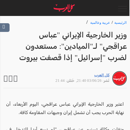
الرئيسية
عربية وعالمية
وزير الخارجية الإيراني "عباس
عراقجي" لـ"الميادين": مستعدون
لضرب "إسرائيل" إذا قصفت بيروت
كل العرب
نُشر: 03/06/26 21:40
, حُتلن: 21:44
اعتبر وزير الخارجية الإيراني عباس عراقجي، اليوم الأربعاء، أن
نهاية الحرب يجب أن تشمل إيران وجبهات المقاومة كافة.
ونقلت وكالة تسنيم عن عراقجي، "لم نسع أبدا للتدخل في