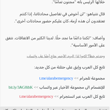
خلالها الرئيس بأنه "مجنون تمامًا".
قال نتنياهو: "لن أخوض في تفاصيل محادثاتنا، إذا كنتم
تعتقدون أن هذه أزمة، كان عليكم حضور محادثات أخرى".
وأضاف: "لكننا دائمًا ما نجد حلًا. لدينا الكثير من الاتفاقات. نتفق
على الأمور الأساسية".
وجدتم خطأ؟ اكتبوا لنا | البريد الأحمر متاح أيضًا على واتساب
تابع كل العرب وإبق على حتلنة من كل جديد:
مجموعة تلجرام >>
t.me/alarabemergency
للإنضمام الى مجموعة الأخبار عبر واتساب >>
bit.ly/3AG8ibK
تابع كل العرب عبر انستجرام >>
t.me/alarabemergency