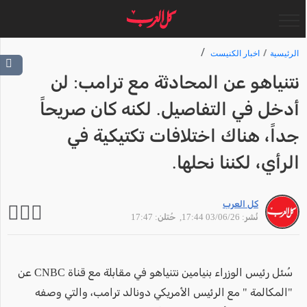
الرئيسية
اخبار الكنيست
نتنياهو عن المحادثة مع ترامب: لن
أدخل في التفاصيل. لكنه كان صريحاً
جداً، هناك اختلافات تكتيكية في
الرأي، لكننا نحلها.
كل العرب
نُشر: 03/06/26 17:44
, حُتلن: 17:47
سُئل رئيس الوزراء بنيامين نتنياهو في مقابلة مع قناة CNBC عن
"المكالمة " مع الرئيس الأمريكي دونالد ترامب، والتي وصفه