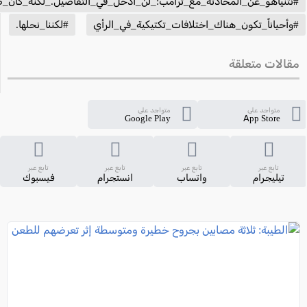
#نتنياهو_عن_المحادثة_مع_ترامب:_لن_أدخل_في_التفاصيل._لكنه_كان_صر
#وأحياناً_تكون_هناك_اختلافات_تكتيكية_في_الرأي
#لكننا_نحلها.
مقالات متعلقة
متواجد على
متواجد على
Google Play
App Store
تابع عبر
تابع عبر
تابع عبر
تابع عبر
تيليجرام
واتساب
انستجرام
فيسبوك