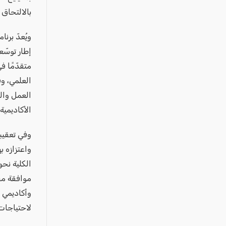
عكا والمنطقة
بالالتحاق 
كفرياسيف والقضاء
ويُعدّ برن
مدن الساحل
إطار توسّعه
الجليل الاعلى
متقدّمًا ف
المغار والقضاء
العلمي، و
الشاغور
العمل وال
الرامة والمنطقة
الأكاديمي
المثلث الجنوبي
وفي تعقيبه
منطقة الجولان
واعتزازه ب
الكلية نح
موافقة مج
وأكاديمي م
لاحتياجات