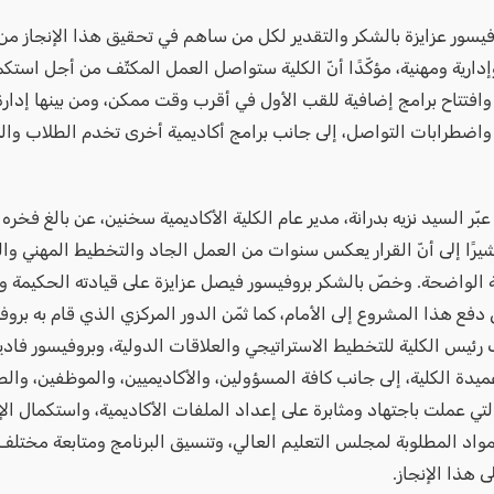
وفيسور عزايزة بالشكر والتقدير لكل من ساهم في تحقيق هذا الإنجاز م
إدارية ومهنية، مؤكّدًا أنّ الكلية ستواصل العمل المكثّف من أجل استك
وافتتاح برامج إضافية للقب الأول في أقرب وقت ممكن، ومن بينها إدارة
 واضطرابات التواصل، إلى جانب برامج أكاديمية أخرى تخدم الطلاب وا
عبّر السيد نزيه بدرانة، مدير عام الكلية الأكاديمية سخنين، عن بالغ فخره 
شيرًا إلى أنّ القرار يعكس سنوات من العمل الجاد والتخطيط المهني وال
الواضحة. وخصّ بالشكر بروفيسور فيصل عزايزة على قيادته الحكيمة 
 دفع هذا المشروع إلى الأمام، كما ثمّن الدور المركزي الذي قام به بروف
 رئيس الكلية للتخطيط الاستراتيجي والعلاقات الدولية، وبروفيسور فادية
ميدة الكلية، إلى جانب كافة المسؤولين، والأكاديميين، والموظفين، والط
التي عملت باجتهاد ومثابرة على إعداد الملفات الأكاديمية، واستكمال ال
مواد المطلوبة لمجلس التعليم العالي، وتنسيق البرنامج ومتابعة مختلف
 هذا الإنجاز.