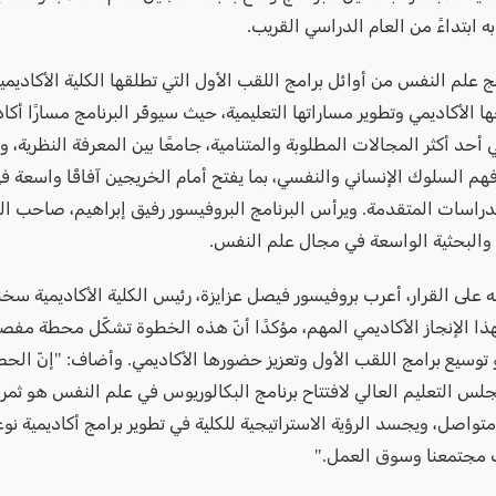
به ابتداءً من العام الدراسي القريب.
امج علم النفس من أوائل برامج اللقب الأول التي تطلقها الكلية الأكادي
ا الأكاديمي وتطوير مساراتها التعليمية، حيث سيوفّر البرنامج مسارًا أكاديم
ي أحد أكثر المجالات المطلوبة والمتنامية، جامعًا بين المعرفة النظرية، 
فهم السلوك الإنساني والنفسي، بما يفتح أمام الخريجين آفاقًا واسعة 
دراسات المتقدمة. ويرأس البرنامج البروفيسور رفيق إبراهيم، صاحب ال
ة والبحثية الواسعة في مجال علم النفس.
 على القرار، أعرب بروفيسور فيصل عزايزة، رئيس الكلية الأكاديمية سخ
هذا الإنجاز الأكاديمي المهم، مؤكدًا أنّ هذه الخطوة تشكّل محطة مفص
و توسيع برامج اللقب الأول وتعزيز حضورها الأكاديمي. وأضاف: "إنّ الح
لس التعليم العالي لافتتاح برنامج البكالوريوس في علم النفس هو ثم
تواصل، ويجسد الرؤية الاستراتيجية للكلية في تطوير برامج أكاديمية ن
 مجتمعنا وسوق العمل."