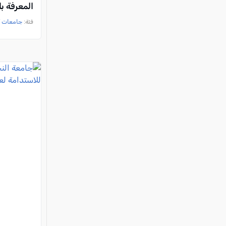
المعرفة ب
فئة:
جامعات /