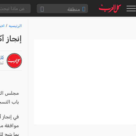
منطقة
الناصرة والقضاء
الرئيسية
اخب
القدس والقضاء
إنجاز أ
المثلث الشمالي
وادي عارة
كل
سخنين والمنطقة
نُشر: /26
حيفا والمنطقة
شفاعمرو والقضاء
الضفة الغربية
باب التسج
قطاع غزة
النقب
في إنجاز أ
قرى المرج
بما يتيح ل