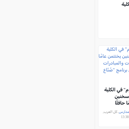
لية
م" في الكلية
 سخنين
 حافلًا
والمبادرات
مدارس
, كل العرب,
في برنامج
ستقبل"