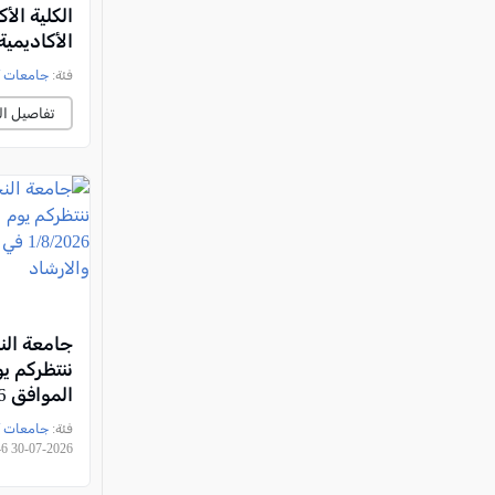
الكلية الأ
الأكاديمية
فئة:
جامعات /
تفاصيل ال
جامعة الن
ننتظركم ي
مراكز الت
فئة:
جامعات /
والارشاد
2026-07-30 22:18:46