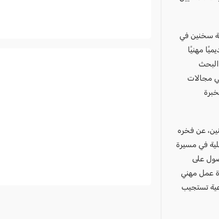
مية سخنين في
يًا مهنيًا
والبحث
في مجالات
خبرة
نين، عن فخره
لية في مسيرة
صول على
رة عمل مهني
وعية تستجيب