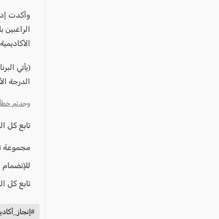
وأكدت إدار
الراغبين ب
الأكاديمية
(يأتي البر
الدرجة الأ
وجدتم خطأ؟ ا
تابع كل ا
مجموعة ت
للإنضمام 
تابع كل ا
#إنجاز_أكاد