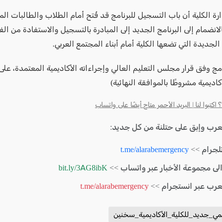
ة الكلية أن باب التسجيل للبرنامج قد فُتح أمام الطلاب والطالبات المع
الانضمام إلى البرنامج الجديد إلى المبادرة بالتسجيل والاستفادة من ال
 الجديدة التي تضعها الكلية أمام أبناء المجتمع العربي.
نامج وفق قرار مجلس التعليم العالي وإجراءاته الأكاديمية المعتمدة، عل
كاديمية مشروطًا بالموافقة النهائية)
كتبوا لنا | البريد الأحمر متاح أيضًا على واتساب
لعرب وإبق على حتلنة من كل جديد:
لجرام >>
t.me/alarabemergency
الى مجموعة الأخبار عبر واتساب >>
bit.ly/3AG8ibK
لعرب عبر انستجرام >>
t.me/alarabemergency
يمي_جديد_للكلية_الأكاديمية_سخنين