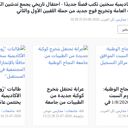
كاديمية سخنين تكتب فصلًا جديدًا - احتفال تاريخي يجمع تدشين الك
 العامة وتخريج فوج جديد من حملة اللقبين الأول والثاني
 مدارس
, كل العرب, 2026-08-03 10:39:35
خبر
جاح الوطنية:
عرابة تحتفل بتخرج
طالبات "رُو
وم السبت
كوكبة جديدة من
الأكاديمية
الموافق 1/8/2026 في
الطبيبات من جامعة
يختتمن عامًا
سجيل
النجاح الوطنية
بالإنجازات 
 مدارس
, كل العرب,
فئة:
جامعات / مدارس
, عوض
فئة:
جامعات / 
المجتمعية 
دراوشة, 2026-07-25 13:22:28
2026-07-21 13:38:16
"صُنّاع الم