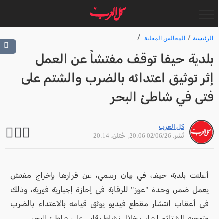
الرئيسية
المجالس المحلية
بلدية حيفا توقف مفتشاً عن العمل
إثر توثيق اعتدائه بالضرب والشتم على
فتى في شاطئ البحر
كل العرب
نُشر: 02/06/26 20:06
, حُتلن: 20:14
أعلنت بلدية حيفا، في بيان رسمي، عن قرارها بإخراج مفتش
يعمل ضمن وحدة "عوز" للرقابة في إجازة إجبارية فورية، وذلك
في أعقاب انتشار مقطع فيديو يوثق قيامه بالاعتداء بالضرب
وتوجيه الشتائم لشاب خلال نشاط رقابي على شاطئ البحر.