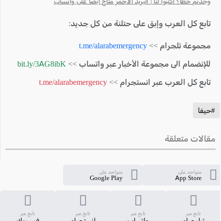
وجدتم خطأ؟ اكتبوا لنا | البريد الأحمر متاح أيضًا على واتساب
تابع كل العرب وإبق على حتلنة من كل جديد:
مجموعة تلجرام >>
t.me/alarabemergency
للإنضمام الى مجموعة الأخبار عبر واتساب >>
bit.ly/3AG8ibK
تابع كل العرب عبر انستجرام >>
t.me/alarabemergency
#حيفا
مقالات متعلقة
متواجد على
متواجد على
Google Play
App Store
تابع عبر
تابع عبر
تابع عبر
تابع عبر
تيليجرام
واتساب
انستجرام
فيسبوك