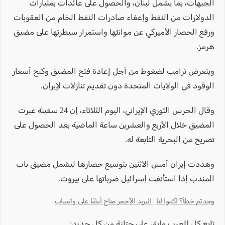
الجبهات، بما يشمل لبنان، والحصول على عائدات بمليارات
الدولارات من النفط وإعفاء صادرات النفط الخام من العقوبات
ورفع الحصار الأميركي عن موانئها واستمرار سيطرتها على مضيق
هرمز.
ويتعرض ترامب لضغوط من أجل إعادة فتح المضيق وكبح أسعار
الوقود في الولايات المتحدة دون تقديم تنازلات لإيران.
وقال الحرس الثوري الإيراني، اليوم الثلاثاء، إن 24 سفينة عبرت
المضيق خلال الأربع والعشرين ساعة الماضية بعد الحصول على
تصريح من البحرية التابعة له.
وهددت إيران أمس الاثنين بتوسيع حصارها ليشمل مضيق باب
المندب إذا استأنفت إسرائيل ضرباتها على بيروت.
وجدتم خطأ؟ اكتبوا لنا | البريد الأحمر متاح أيضًا على واتساب
تابع كل العرب وإبق على حتلنة من كل جديد: