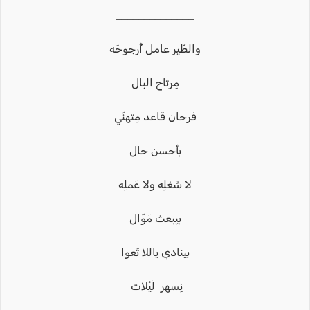
______________
والطّير عامل أُُرجوحَه
مِرتاح البال
فرحان قاعد مِتهنّي
بِأحسن حال
لا شَغلِه ولا عَملِه
بيِبعث مَوّال
بينادي ياللا تَعوا
نِسهر لَيْلات