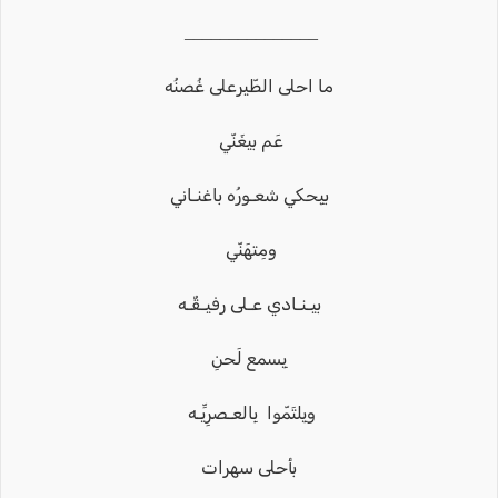
_______________
ما احلى الطّيرعلى غُصنُه
عَم بيغَنّي
بيِحكي شعـورُه باغنـاني
ومِتهَنّي
بيـنـادي عـلى رفيـقٌـه
يِسمع لَحنِ
ويِلتَمّوا بِالعـصرِيِّـه
بأحلى سهرات