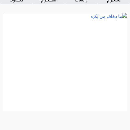
تيليجرام
واتساب
انستجرام
فيسبوك
ما بخاف مِن بُكره