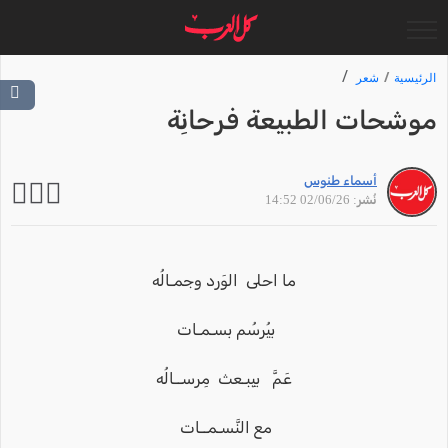
الرئيسية
شعر
موشحات الطبيعة فرحانِة
أسماء طنوس
نُشر: 02/06/26 14:52
ما احلى الوَرد وجمـالُه
بيُرسُم بسـمـات
عَمَّ بيِبـعث مِرســالُه
مع النَّسـمــات