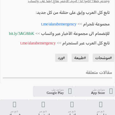
وجدتم خطأ؟ اكتبوا لنا | البريد الأحمر متاح أيضًا على واتساب
تابع كل العرب وإبق على حتلنة من كل جديد:
مجموعة تلجرام >>
t.me/alarabemergency
للإنضمام الى مجموعة الأخبار عبر واتساب >>
bit.ly/3AG8ibK
تابع كل العرب عبر انستجرام >>
t.me/alarabemergency
#موشحات
#طبيعة
#ورد
مقالات متعلقة
متواجد على
متواجد على
Google Play
App Store
تابع عبر
تابع عبر
تابع عبر
تابع عبر