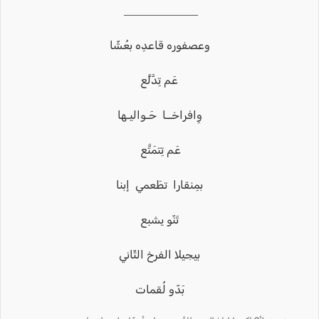
_____________
وعصفوره قاعدِه بعُشّا
عَم تِدَّلَّع
وِافراخــا حَـواليـها
عَم تِتمَتَّع
بمِنقارا تطَعمي إبنا
تَنّو يشبع
بيجيلا الفرخ الثّاني
بَدّو لُقمات