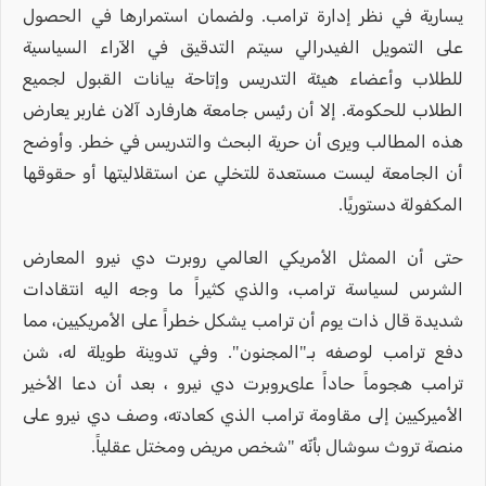
يسارية في نظر إدارة ترامب. ولضمان استمرارها في الحصول
على التمويل الفيدرالي سيتم التدقيق في الآراء السياسية
للطلاب وأعضاء هيئة التدريس وإتاحة بيانات القبول لجميع
الطلاب للحكومة. إلا أن رئيس جامعة هارفارد آلان غاربر يعارض
هذه المطالب ويرى أن حرية البحث والتدريس في خطر. وأوضح
أن الجامعة ليست مستعدة للتخلي عن استقلاليتها أو حقوقها
المكفولة دستوريًا.
حتى أن الممثل الأمريكي العالمي روبرت دي نيرو المعارض
الشرس لسياسة ترامب، والذي كثيراً ما وجه اليه انتقادات
شديدة قال ذات يوم أن ترامب يشكل خطراً على الأمريكيين، مما
دفع ترامب لوصفه بـ"المجنون". وفي تدوينة طويلة له، شن
ترامب هجوماً حاداً علىروبرت دي نيرو ، بعد أن دعا الأخير
الأميركيين إلى مقاومة ترامب الذي كعادته، وصف دي نيرو على
منصة تروث سوشال بأنّه "شخص مريض ومختل عقلياً.