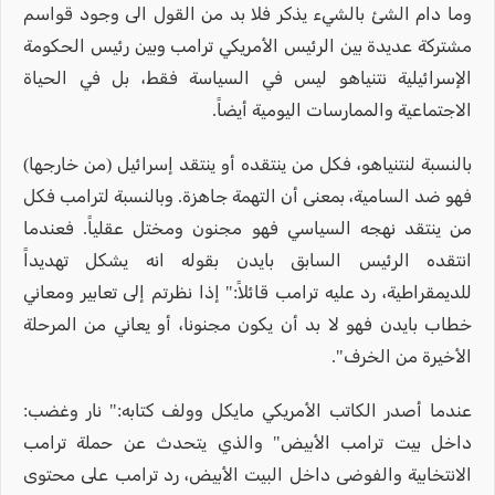
وما دام الشئ بالشيء يذكر فلا بد من القول الى وجود قواسم
مشتركة عديدة بين الرئيس الأمريكي ترامب وبين رئيس الحكومة
الإسرائيلية نتنياهو ليس في السياسة فقط، بل في الحياة
الاجتماعية والممارسات اليومية أيضاً.
بالنسبة لنتنياهو، فكل من ينتقده أو ينتقد إسرائيل (من خارجها)
فهو ضد السامية، بمعنى أن التهمة جاهزة. وبالنسبة لترامب فكل
من ينتقد نهجه السياسي فهو مجنون ومختل عقلياً. فعندما
انتقده الرئيس السابق بايدن بقوله انه يشكل تهديداً
للديمقراطية، رد عليه ترامب قائلاً:" إذا نظرتم إلى تعابير ومعاني
خطاب بايدن فهو لا بد أن يكون مجنونا، أو يعاني من المرحلة
الأخيرة من الخرف".
عندما أصدر الكاتب الأمريكي مايكل وولف كتابه:" نار وغضب:
داخل بيت ترامب الأبيض" والذي يتحدث عن حملة ترامب
الانتخابية والفوضى داخل البيت الأبيض، رد ترامب على محتوى