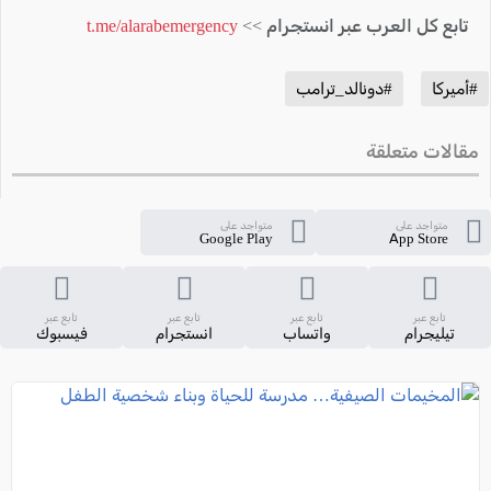
تابع كل العرب عبر انستجرام >>
t.me/alarabemergency
#أميركا
#دونالد_ترامب
مقالات متعلقة
متواجد على
متواجد على
Google Play
App Store
تابع عبر
تابع عبر
تابع عبر
تابع عبر
تيليجرام
واتساب
انستجرام
فيسبوك