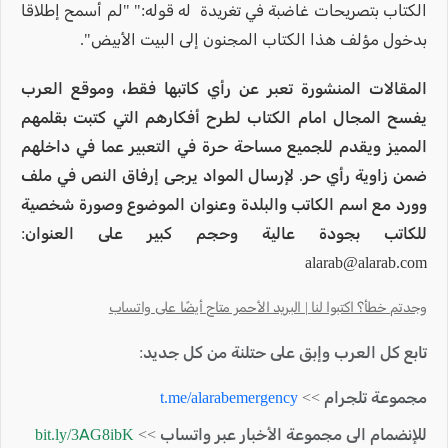
الكتاب بتصريحات غاضبة في تغريدة له قوله:" "لم أسمح إطلاقا
بدخول مؤلف هذا الكتاب المجنون إلى البيت الأبيض".
المقالات المنشورة تعبر عن رأي كاتبها فقط، وموقع العرب
يفسح المجال امام الكتاب لطرح أفكارهم التي كتبت بقلمهم
المميز ويقدم للجميع مساحة حرة في التعبير عما في داخلهم
ضمن زاوية رأي حر. لإرسال المواد يرجى إرفاق النص في ملف
وورد مع اسم الكاتب والبلدة وعنوان الموضوع وصورة شخصية
للكاتب بجودة عالية وحجم كبير على العنوان:
alarab@alarab.com
وجدتم خطأ؟ اكتبوا لنا | البريد الأحمر متاح أيضًا على واتساب
تابع كل العرب وإبق على حتلنة من كل جديد:
مجموعة تلجرام >>
t.me/alarabemergency
للإنضمام الى مجموعة الأخبار عبر واتساب >>
bit.ly/3AG8ibK