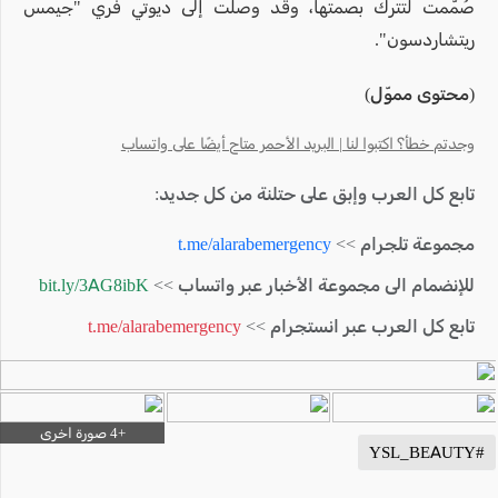
صُمّمت لتترك بصمتها، وقد وصلت إلى ديوتي فري "جيمس
ريتشاردسون".
(محتوى مموّل)
وجدتم خطأ؟ اكتبوا لنا | البريد الأحمر متاح أيضًا على واتساب
تابع كل العرب وإبق على حتلنة من كل جديد:
مجموعة تلجرام >>
t.me/alarabemergency
للإنضمام الى مجموعة الأخبار عبر واتساب >>
bit.ly/3AG8ibK
تابع كل العرب عبر انستجرام >>
t.me/alarabemergency
#YSL_BEAUTY