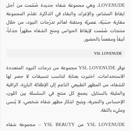
LOVENUDE، وهي مجموعة شفاه جديدة صُمّمت من أجل
ايقاظ المشاعر، والإغراء، والبقاء في الذاكرة. تقدّم المجموعة
مقاربة حسّيّة، عصريّة ومتقنة لعالم تدرّجات النيود، من خلال
منتجات صُمّمت لإيقاظ الحواس ومنح الشفاه مظهراً جذاباً،
أنيقاً ومفعماً بالحضور.
YSL LOVENUDE
توفّر YSL LOVENUDE مجموعة من درجات النيود المتعددة
الاستخدامات، اختيرت بعناية لتناسب تنسيقات لا حصر لها
للشفاه، من المظهر الطبيعي الناعم إلى الإطلالة البارزة، الراقية
والمليئة بالستايل. يجمع كل منتج في السلسلة بين اللون،
الإحساس والتجربة، ويتيح ابتكار مظهر شفاه شخصي، لا يُنسى
ومليء بالثقة.
YSL LOVENUDE من YSL BEAUTY – مجموعة شفاه