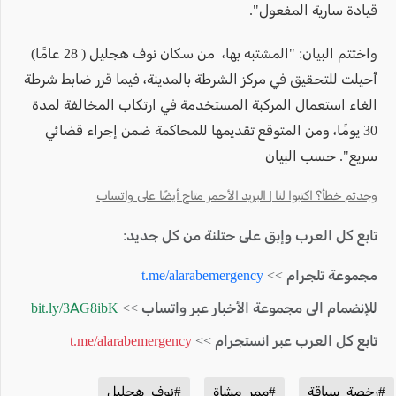
قيادة سارية المفعول".
واختتم البيان: "المشتبه بها، من سكان نوف هجليل ( 28 عامًا)
أُحيلت للتحقيق في مركز الشرطة بالمدينة، فيما قرر ضابط شرطة
الغاء استعمال المركبة المستخدمة في ارتكاب المخالفة لمدة
30 يومًا، ومن المتوقع تقديمها للمحاكمة ضمن إجراء قضائي
سريع". حسب البيان
وجدتم خطأ؟ اكتبوا لنا | البريد الأحمر متاح أيضًا على واتساب
تابع كل العرب وإبق على حتلنة من كل جديد:
مجموعة تلجرام >>
t.me/alarabemergency
للإنضمام الى مجموعة الأخبار عبر واتساب >>
bit.ly/3AG8ibK
تابع كل العرب عبر انستجرام >>
t.me/alarabemergency
#رخصة_سياقة
#ممر_مشاة
#نوف_هجليل