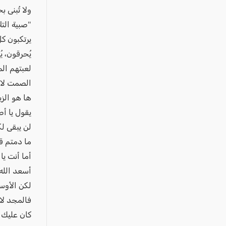
ولا تُبنى 
"صبية التل
يرتكبون ك
يُحرقون، ي
لعبتهم ال
الصمت لا 
ها هو الز
يقول يا أ
لن يبقى ل
ما دمتم 
أما أنت يا
أسعد الله
لكن الأوسم
فالمجد لا
كان عليك 