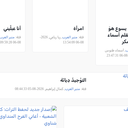
سوع هوَ
امرأة
أنا عبلّيني
بقلم أسماء
فئة:
منبر العرب
, ربا رباعي, 2026-
فئة:
منبر العرب
مكر
08-06 09:59:28
08-06 13:54:09
ب
, أسماء طنوس
التوْحِيدُ دِيانَة
فئة:
منبر العرب
, كمال إبراهيم, 2026-08-05 08:44:33