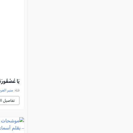
يَا عُصْفُورَ
فئة:
منبر العر
تفاصيل ال