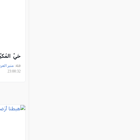
حَيِّ المُكيّ
فئة:
منبر العر
23:00:32