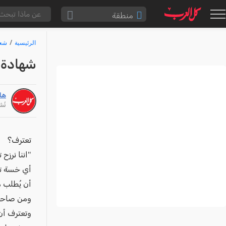
منطقة
الناصرة والقضاء
الرئيسية
شع
القدس والقضاء
شهادة ا
المثلث الشمالي
وادي عارة
ها
سخنين والمنطقة
نُشر: /26
حيفا والمنطقة
شفاعمرو والقضاء
تعترف؟
"اننا نرزح
الضفة الغربية
أي خسة تل
قطاع غزة
أن يُطلب 
النقب
ومن صاحب
قرى المرج
وتعترف أ