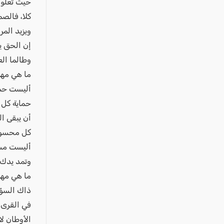
عكا والمنطقة
حيث تعلو ا
كلا، فالصم
كفرياسيف والقضاء
ويزيد المر
مدن الساحل
إن الحق ي
الجليل الاعلى
وطالما ال
المغار والقضاء
ما هي مه
أليست حم
الشاغور
حماية كل 
الرامة والمنطقة
أن يبقى ا
المثلث الجنوبي
كل محس
منطقة الجولان
أليست مس
وتمد يدك
ما هي مه
ذاك السؤ
في القرى،
الأوطان ل