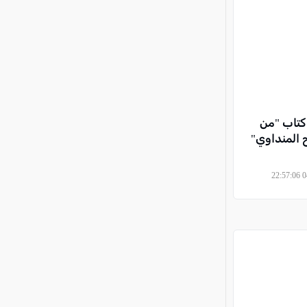
كتاب "من
رح المنداوي"