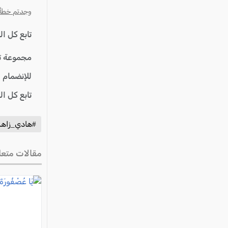
وجدتم خطأ؟ ا
تابع كل ا
مجموعة ت
للإنضمام 
تابع كل ا
#هادي_زاهر
مقالات متعل