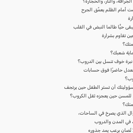
لجرافة، والنار، والحجارة؟
ت أمام الظلم يعمِّق الجرح
ارة
بقى حيًّا طالما النبض في القلب
عين تقاوم بشرارة
متك؟
اية شعبك؟
نبرة خوف تنسل بين الدروب؟
لعدل حاضرًا فوق حسابات
وب؟
ؤوليتك أن تستر الطفل حين يرتجف
 للمسن حين يعجزه ثقل الكروب؟
متك؟
ال الذي يصرخ في الساحات،
 في المدن والدروب
ا تُصان برعب يمد جذوره