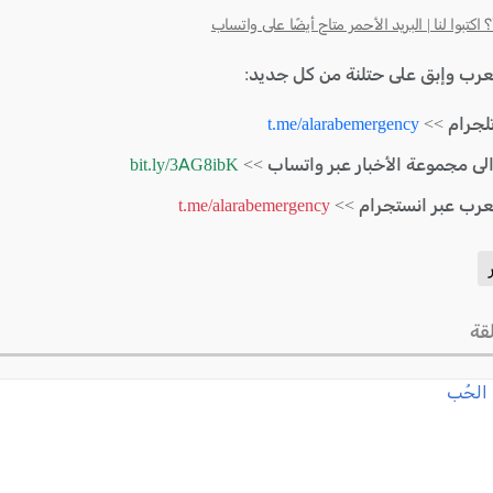
كتبوا لنا | البريد الأحمر متاح أيضًا على واتساب
لعرب وإبق على حتلنة من كل جديد:
لجرام >>
t.me/alarabemergency
الى مجموعة الأخبار عبر واتساب >>
bit.ly/3AG8ibK
لعرب عبر انستجرام >>
t.me/alarabemergency
قة