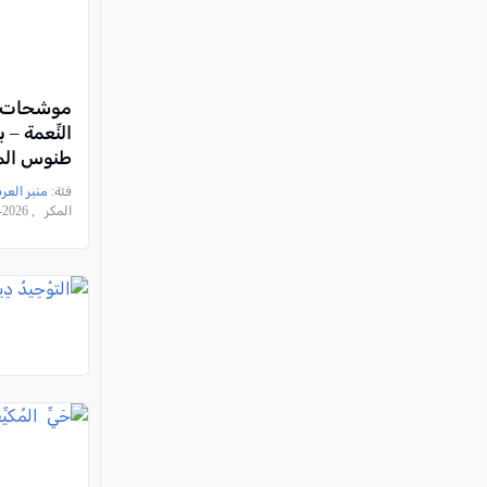
موشحات ي
النِّعمة – 
طنوس ال
فئة:
منبر العر
المكر , 2026-08-06 23:47:31