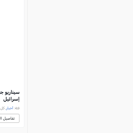
سيناريو ج
إسرائيل
فئة:
أخبار
, كل العرب, 
تفاصيل ال