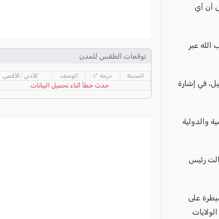
ى أن أي
 الله عبر
توقعات الطقس للمدن
المدينة
درجة °c
الوصف
الأدنى / الأقصى
ل، في إشارة
حدث خطأ أثناء تحميل البيانات.
ية والدولية
الت رئيس
سيطرة على
الولايات