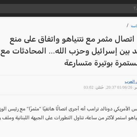
سة
اتصال مثمر مع نتنياهو واتفاق على منع
 بين إسرائيل وحزب الله... المحادثات مع
ستمرة بوتيرة متسارعة
 العرب
01/06 20:37
, حُتلن: 03:02
س الأمريكي دونالد ترامب أنه أجرى اتصالًا هاتفيًا "مثمرًا" مع رئيس الوزر
نياهو استمر لأكثر من ساعة، تناول التطورات على الجبهة اللبنانية وملف