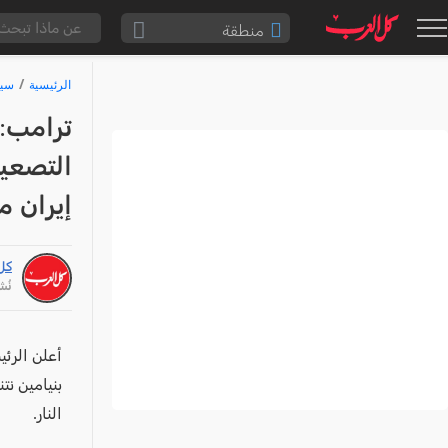
منطقة
الناصرة والقضاء
الرئيسية
سيا
القدس والقضاء
ترامب: 
المثلث الشمالي
التصعيد
وادي عارة
إيران م
سخنين والمنطقة
حيفا والمنطقة
كل
شفاعمرو والقضاء
نُشر: /26
الضفة الغربية
قطاع غزة
أعلن الرئي
النقب
بنيامين نت
النار.
قرى المرج