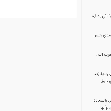
"، في إشارة
"سيدي رئيس
زب الله،
 جبهة يُعد
أي خرق
س بالسيادة
 وأنها