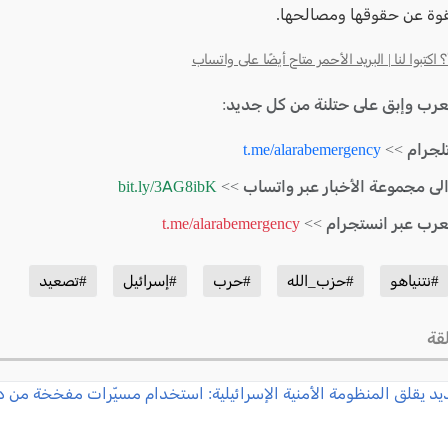
وة عن حقوقها ومصالحها.
كتبوا لنا | البريد الأحمر متاح أيضًا على واتساب
لعرب وإبق على حتلنة من كل جديد:
لجرام >>
t.me/alarabemergency
الى مجموعة الأخبار عبر واتساب >>
bit.ly/3AG8ibK
لعرب عبر انستجرام >>
t.me/alarabemergency
#نتنياهو
#حزب_الله
#حرب
#إسرائيل
#تصعيد
قة