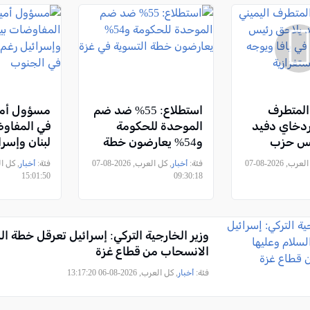
 المتطرف
استطلاع: 55% ضد ضم
مسؤول أمي
ردخاي دفيد
الموحدة للحكومة
في المفاو
يس حزب
و54% يعارضون خطة
لبنان وإسرا
 يافا ويوجه
التسوية في غزة
التصعيد وال
, كل العرب, 2026-08-07
فئة:
أخبار
, كل العرب, 2026-08-07
فئة:
أخبار
ت استفزازية
الجنوب
15:01:50
09:30:18
وزير الخارجية التركي: إسرائيل تعرقل خطة ال
الانسحاب من قطاع غزة
فئة:
أخبار
, كل العرب, 2026-08-06 13:17:20