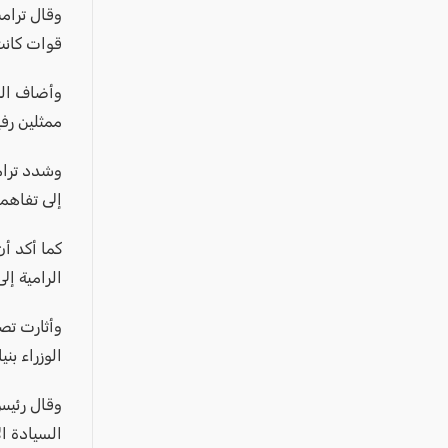
عكا والمنطقة
وقال ترامب
كفرياسيف والقضاء
قوات كانت
مدن الساحل
وأضاف الرئ
الجليل الاعلى
ممثلين رف
المغار والقضاء
وشدد ترام
الشاغور
إلى تفاهم
الرامة والمنطقة
المثلث الجنوبي
كما أكد أن
الرامية إ
منطقة الجولان
وأثارت تص
الوزراء بن
وقال رئيس
السيادة ال