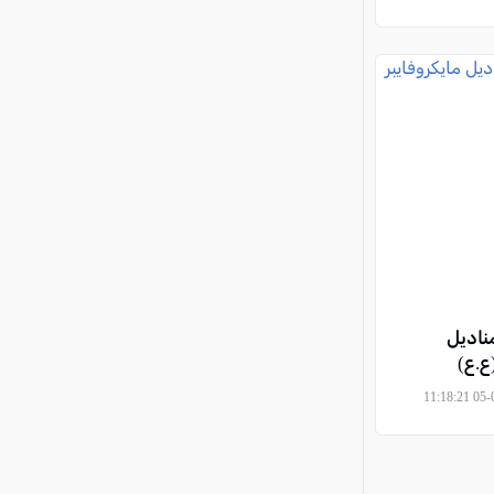
ناديل
ع.ع)