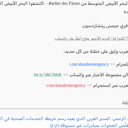
خلاصات البحر الأبيض المتوسط من Atelier des Fleurs – اكتشفوا
دة
 فري جيمس ريتشاردسون
كتبوا لنا | البريد الأحمر متاح أيضًا على واتساب
لعرب وإبق على حتلنة من كل جديد:
لجرام >>
t.me/alarabemergency
الى مجموعة الأخبار عبر واتساب >>
bit.ly/3AG8ibK
لعرب عبر انستجرام >>
t.me/alarabemergency
قة