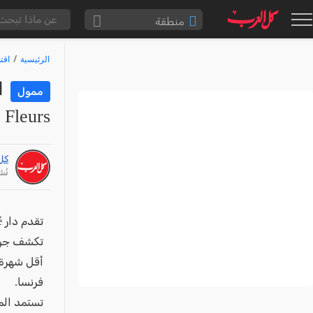
منطقة
الناصرة والقضاء
الرئيسية
اقت
القدس والقضاء
ا
ممول
المثلث الشمالي
 Fleurs
وادي عارة
سخنين والمنطقة
كل
حيفا والمنطقة
نُشر: /26
شفاعمرو والقضاء
الضفة الغربية
تكشف جو
قطاع غزة
أقل شهرة 
النقب
فرنسا.
قرى المرج