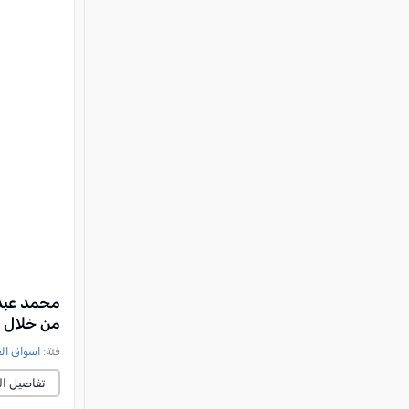
محمد عبد 
من خلال م
فئة:
اسواق ال
تفاصيل ال