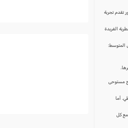
ر تقدم تجربة
رية الفريدة
يمة للبحر الأبيض المتوسط:
ها.
بها Chloé. فشكلها المتموّج مستوحى
ي. أما
مع كل