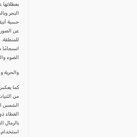
عكا والمنطقة
بعطلاتها 
كفرياسيف والقضاء
البحر وبا
حسية أنيقة
مدن الساحل
عن الصور 
الجليل الاعلى
للمنطقة.
المغار والقضاء
الشاغور
الضوء وال
الرامة والمنطقة
والحرية وا
المثلث الجنوبي
منطقة الجولان
من الثنيا
الشمس النا
الغطاء ذو
بالرمال ا
استخدام.