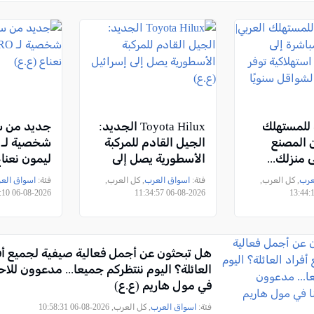
للمستهلك
Toyota Hilux الجديد:
جديد من سب
ن المصنع
الجيل القادم للمركبة
 منزلك...
الأسطورية يصل إلى
ليمون نعناع
اكية توفر
إسرائيل (ع.ع)
عرب
, كل العرب,
فئة:
اسواق العرب
, كل العرب,
فئة:
اسواق الع
ف الشواقل
2026-08-06 11:01:10
2026-08-06 11:34:57
)
هل تبحثون عن أجمل فعالية صيفية لجميع أف
العائلة؟ اليوم ننتظركم جميعا... مدعوون للاح
في مول هاريم (ع.ع)
فئة:
اسواق العرب
, كل العرب, 2026-08-06 10:58:31