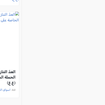
العدّ التنا
الحملة ا
(ع.ع)
فئة:
اسواق ال