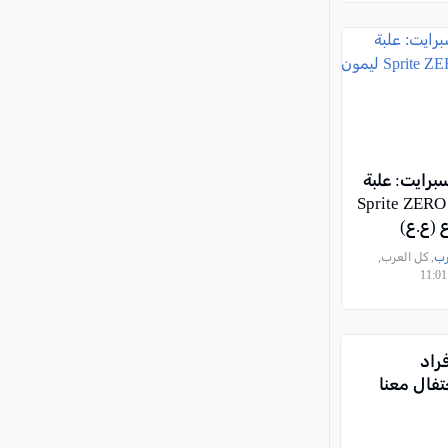
رايت: علبة
شخصية لـ Sprite ZERO
 (ع.ع)
رب
, كل العرب,
راد
تفال معنا