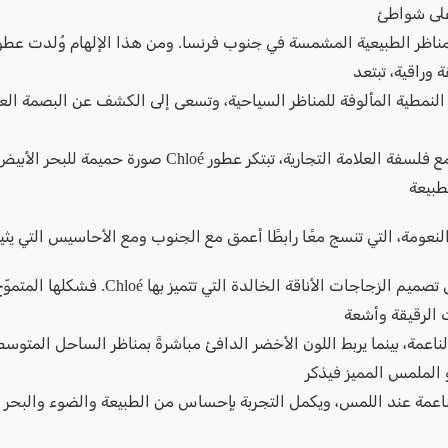
على شواطئ
لمناظر الطبيعية المشمسة في جنوب فرنسا. ومن هذا الإلهام وُلدت عطو
 وراقية، تبتعد
النمطية المألوفة للمناظر السياحية، وتسعى إلى الكشف عن البصمة العط
انسجامًا مع فلسفة العلامة التجارية، تبتكر عطور Chloé صورة حم
طبيعة
لنعومة، التي تنسج معًا رابطًا أعمق مع الجنوب ومع الأحاسيس التي يثير
كما يعكس تصميم الزجاجات الأناقة الخالدة التي تتميز 
ت الرقيقة وأشعة
عمة، بينما يربط اللون الأخضر الدافئ مباشرةً بمناظر الساحل المتوسط
 الملمس المميز فيذكر
لناعمة عند اللمس، ويكمل التجربة بإحساس من الطبيعة والضوء والبحر 