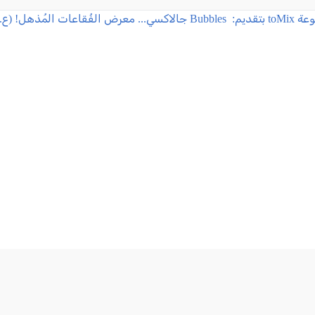
ض الفُقاعات المُذهل! (ع.ع)
عرب
, كل العرب, 2026-08-03 13:55:48