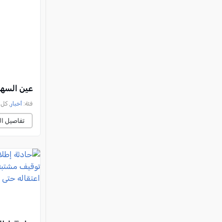
عين السهلة: إصابة شاب (20
فئة:
أخبار
, كل العرب, 
تفاصيل ال