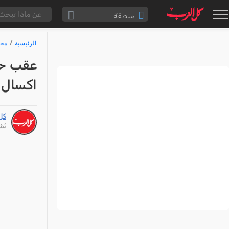
منطقة
الناصرة والقضاء
الرئيسية
محا
القدس والقضاء
المثلث الشمالي
اكسال ب
وادي عارة
سخنين والمنطقة
كل
حيفا والمنطقة
نُشر: /26
شفاعمرو والقضاء
الضفة الغربية
قطاع غزة
النقب
قرى المرج