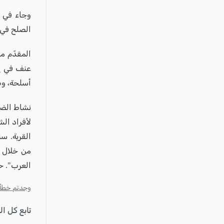
وجاء في ا
الصلح في 
المقدّم م
عنف في إك
أسلحة، و
نشاط الضب
لأفراد ال
القرية. 
من خلال ا
العرب". ح
وجدتم خطأ؟ ا
تابع كل ا