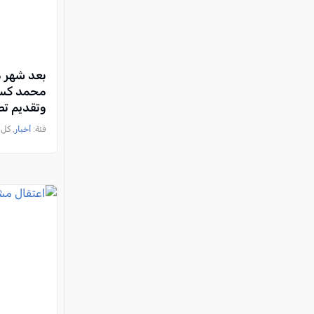
بعد شهر م
محمد كسا
وتقديم تصريح
فئة:
أخبار
, كل العرب, 