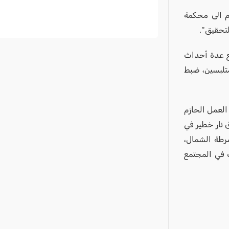
وم الى محكمة
لتحقيق".
مع عدة أحداث
متلبسين، ضبط
العمل الحازم
 نار خطير في
رطة الشمال،
 في المجتمع