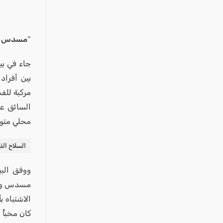
عكا والمنطقة
كفرياسيف والقضاء
مدن الساحل
"مسدس دا
الجليل الاعلى
المغار والقضاء
بين أفراد
الشاغور
الرامة والمنطقة
السائق عل
محلي متور
المثلث الجنوبي
منطقة الجولان
السلاح الذ
ووفق البي
مسدس ومش
الاشتباه 
كان مخبأً 