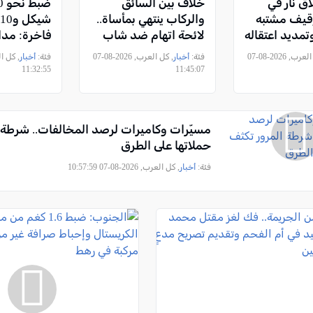
ق نار في
خلاف بين السائق
قيف مشتبه
والركاب ينتهي بمأساة..
تمديد اعتقاله
لائحة اتهام ضد شاب
فاخرة: مد
ن
من دورا بتهمة قتل
ضد أهداف 
, كل العرب, 2026-08-07
فئة:
أخبار
, كل العرب, 2026-08-07
فئة:
أخبار
شخص ومحاولتي قتل
حيفا
11:32:55
11:45:07
مسيّرات وكاميرات لرصد المخالفات.. شرطة 
حملاتها على الطرق
فئة:
أخبار
, كل العرب, 2026-08-07 10:57:59