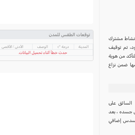
توقعات الطقس للمدن
رطة أنه: "أمس (31/05/2026)، في إطار نشاط مشترك
د، تم توقيف
المدينة
درجة °c
الوصف
الأدنى / الأقصى
حدث خطأ أثناء تحميل البيانات.
ركبة والتأكد من هوية
ها ضمن نزاع
د السائق على
 جسده ، بعد
 مسدس إضافي