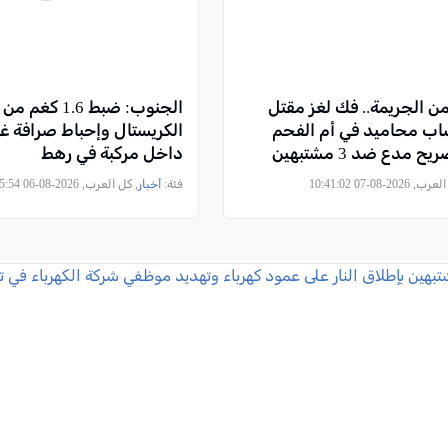
ن الجريمة.. فك لغز مقتل
الجنوب: ضبط 1.6
ب محاميد في أم الفحم
الكريستال وإحباط صرافة غ
 مدعٍ ضد 3 مشتبهين
داخل مركبة في رهط
2026-08-07 10:41:02
فئة:
أخبار
, كل العرب, 2026-08-06 16:55:54