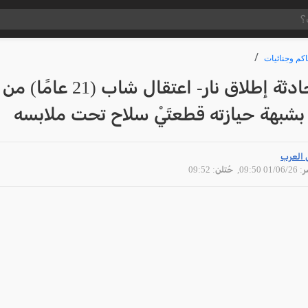
كم وجنائيات
عقب حادثة إطلاق نار- اعتقال شاب (21 عامًا) من
شبهة حيازته قطعتَيْ سلاح تحت ملابسه
 العرب
01/06 09:50
, حُتلن: 09:52