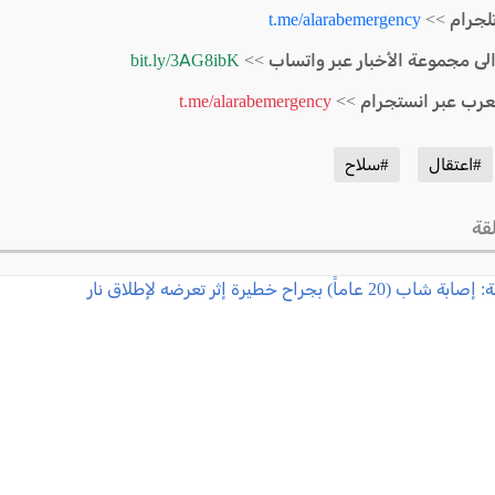
لجرام >>
t.me/alarabemergency
الى مجموعة الأخبار عبر واتساب >>
bit.ly/3AG8ibK
لعرب عبر انستجرام >>
t.me/alarabemergency
#اعتقال
#سلاح
قة