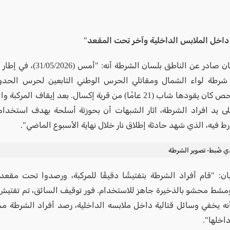
خل الملابس الداخلية وآخر تحت المقعد"
جاء في بيان صادر عن الناطق بلسان الش
 شرطة لواء الشمال ومقاتلي الحرس الوطني التابعين لحرس الحدو
مركبة للفحص كان يقودها شاب (21 عامًا) من قرية إكسال. بعد إيقاف الم
ى يد افراد الشرطة، اثار الشبهات أن بحوزتة أسلحة بهدف استخدام
ط فيه، الذي شهد حادثة إطلاق نار خلال نهاية الأسبوع الماضي".
ي ضُبط- تصوير الشرطة
ان: "قام أفراد الشرطة بتفتيشًا دقيقًا للمركبة، ورصدوا تحت مقع
ط محشو بالذخيرة جاهز للاستخدام. فور توقيف السائق، تم تفتيش
بأنه يخفي وسائل قتالية داخل ملابسه الداخلية، رصد أفراد الشرطة
داخلها".