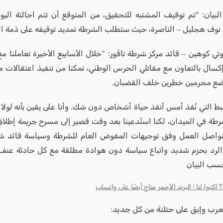
لبيان: "تم توقيف المشتبه للتحقيق، من المتوقع أن تتم احالتة الي
نوف هجليل – الناصرة، حيث ستطلب الشرطة تمديد توقيفه على ذمة ا
وتي كوهين – قائد مركز شرطة تاڤور: "خلال الأسابيع الأخيرة تعاملنا 
سال بالتعاون مع مقاتلي الحرس الوطني، تمكنا من تنفيذ اعتقالات 
ضع مجرمين خطرين خلف القضبان.
ط التي نُفذ أمس أنقذ حياة أشخاص دون شك. وأنا على يقين بأنه لولا 
شرطة في الميدان، لكنا استُدعينا بعد وقت قصير إلى مسرح جريمة إطلاق
سنواصل العمل وفق توجيهات المفوض العام للشرطة وسياسة قائد ش
لرد بحزم شديد واتباع سياسة دون هوادة مطلقة مع كل حادثة عنف
سب البيان
كتبوا لنا | البريد الأحمر متاح أيضًا على واتساب
لعرب وإبق على حتلنة من كل جديد: