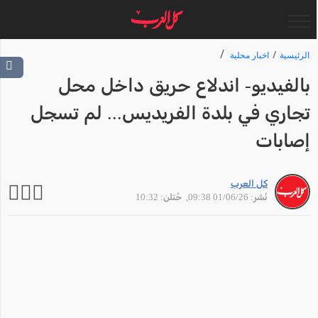
الرئيسية
اخبار محلية
بالفيديو- اندلاع حريق داخل محل
تجاري في بلدة الفريديس... لم تسجل
إصابات
كل العرب
نُشر: 01/06/26 09:38
, حُتلن: 10:32