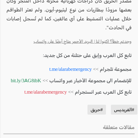
مصدر الحريق كان دراجات كهربائية مخزنة داخل المتجر وكان
بعضها مزودًا ببطاريات من نوع ليثيوم-أيون. ولم تعثر الطواقم
خلال عمليات التمشيط على أي عالقين، كما لم تُسجل إصابات
في الحادث".
وجدتم خطأ؟ اكتبوا لنا | البريد الأحمر متاح أيضًا على واتساب
تابع كل العرب وإبق على حتلنة من كل جديد:
مجموعة تلجرام >>
t.me/alarabemergency
للإنضمام الى مجموعة الأخبار عبر واتساب >>
bit.ly/3AG8ibK
تابع كل العرب عبر انستجرام >>
t.me/alarabemergency
#الفريديس
#حريق
مقالات متعلقة