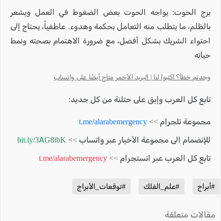
برج الحوت: يواجه الحوت بعض الضغوط في العمل ويشعر
بالظلم، ما يتطلب منه التعامل بحكمة وهدوء. عاطفياً، يحتاج إلى
احتواء الشريك بشكل أفضل، مع ضرورة الاهتمام بصحته ونمط
حياته
وجدتم خطأ؟ اكتبوا لنا | البريد الأحمر متاح أيضًا على واتساب
تابع كل العرب وإبق على حتلنة من كل جديد:
مجموعة تلجرام >>
t.me/alarabemergency
للإنضمام الى مجموعة الأخبار عبر واتساب >>
bit.ly/3AG8ibK
تابع كل العرب عبر انستجرام >>
t.me/alarabemergency
#أبراج
#علم_الفلك
#توقعات_الأبراج
مقالات متعلقة