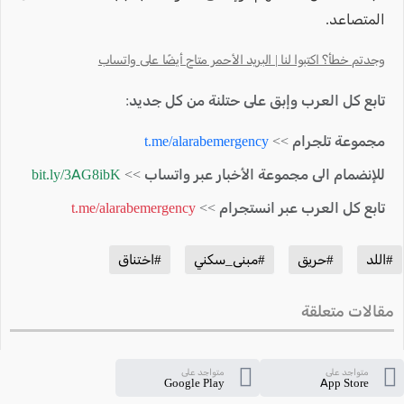
المتصاعد.
وجدتم خطأ؟ اكتبوا لنا | البريد الأحمر متاح أيضًا على واتساب
تابع كل العرب وإبق على حتلنة من كل جديد:
مجموعة تلجرام >>
t.me/alarabemergency
للإنضمام الى مجموعة الأخبار عبر واتساب >>
bit.ly/3AG8ibK
تابع كل العرب عبر انستجرام >>
t.me/alarabemergency
#اللد
#حريق
#مبنى_سكني
#اختناق
مقالات متعلقة
متواجد على
متواجد على
Google Play
App Store