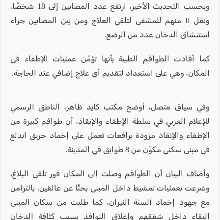
وبحسب التحديث الأخير، ارتفع عدد المصابين إلى 18 شخصًا،
ونقل ١١ منهم للمشفى لتلقي العلاج ومن بين المصابين جراء
استنشاق الدخان عدد من الرضع.
كما أفادت الطواقم الطبية بأنها تؤمّن عمليات الإطفاء في
المكان، وهي على استعداد لتقديم أي علاج إضافي عند الحاجة.
وفي سياق متصل، أوضح مكتب كايد ظاهر، الناطق الرسمي
للإعلام العربي في سلطة الإطفاء والإنقاذ، أن طواقم كبيرة من
الإطفاء والإنقاذ مزودة برافعات تعمل على إخماد حريق اندلع
في مبنى سكني مكوّن من 8 طوابق في المدينة.
وأضاف البيان أن الطواقم وصلت إلى المكان فور تلقي البلاغ،
وشرعت بعمليات تمشيط داخل المبنى بحثًا عن عالقين، بالتزامن
مع جهود إخماد ألسنة النيران، كما طلبت من سكان المبنى
البقاء داخل شققهم وإغلاق النوافذ بسبب كثافة الدخان