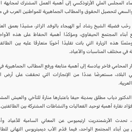
اء المجلس الملي الأرثوذكسي إلى أهمية العمل المشترك لمجابهة ال
والسعي لتحصيل الحقوق والمطالب الجماهيرية للمواطنين العرب في مد
رحّب فضيلة الشيخ رشاد أبو الهيجاء بالوفد الزائر، مشيدًا بعمق العل
 أبناء المجتمع الحيفاوي، ومؤكدًا أهمية الحفاظ على هذه الأواصر
مثمنًا هذه الزيارة التي باتت تقليدًا أخويًا متعارفًا عليه بين الطائف
 في مختلف المناسبات والأعياد.
ار المحامي فاخر بيادسة إلى أهمية متابعة ورفع المطالب الجماهيرية ف
ي البلاد، مستعرضًا عددًا من الإنجازات التي تحققت على أرض ا
لعربية.
لدكتور دياب مطلق بمدينة حيفا باعتبارها منارةً للتآخي والعيش المشت
ؤاد نقارة أهمية توحيد الفعاليات والنشاطات المشتركة بين الطائفتين.
، تحدث الأرشمندريت ارتيميوس عن المعاني السامية للأعياد وأه
 بين أبناء المجتمع الواحد، فيما قدّم الأب ديميتريوس التهاني للطائ