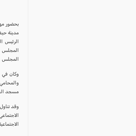
عكا والمنطقة
كفرياسيف والقضاء
مدن الساحل
بحضور مهي
مدينة حيفا
الجليل الاعلى
الرئيس ال
المغار والقضاء
المجلس ال
الشاغور
المجلس ال
الرامة والمنطقة
وكان في ا
المثلث الجنوبي
والمحامي
منطقة الجولان
مسجد الجر
وقد تناول 
الاجتماعي
الاجتماعية