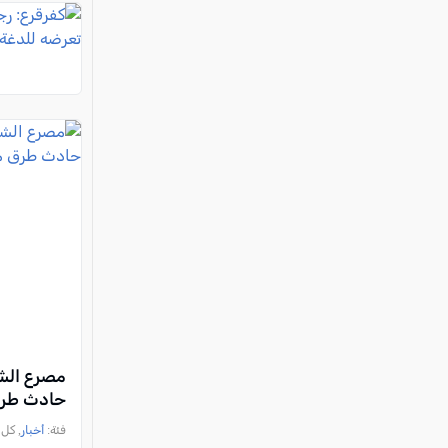
مصرع الش
حادث طرق 
فئة:
أخبار
, كل العرب 