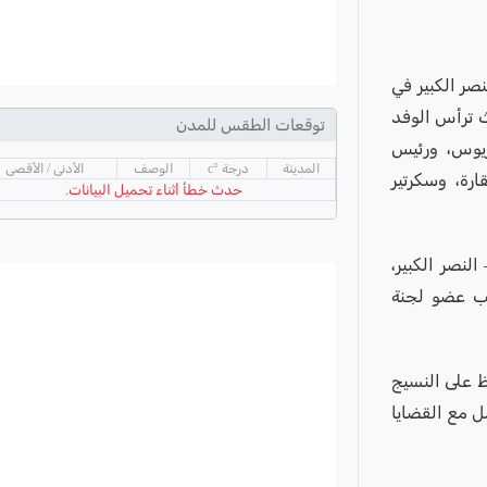
صر الكبير في
ث ترأس الوفد
توقعات الطقس للمدن
ريوس، ورئيس
المدينة
درجة °c
الوصف
الأدنى / الأقصى
ارة، وسكرتير
حدث خطأ أثناء تحميل البيانات.
لنصر الكبير،
ب عضو لجنة
اظ على النسيج
ل مع القضايا