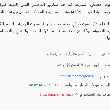
يد الأضحى المبارك، كما هنّأ سكرتير المجلس الملي السيد ضرغا
بمناسبة العيد، مؤكدًا أهمية استمرار روح المحبة والتعاون بين أبناء الم
اللقاء، عبّر السيد صافي خطيب باسم لجنة مسجد الجرينة – النصر الكب
رة الأخوية، مؤكدًا أن حيفا ستبقى نموذجًا للوحدة والتآخي والاحترام 
ا.
كتبوا لنا | البريد الأحمر متاح أيضًا على واتساب
لعرب وإبق على حتلنة من كل جديد:
لجرام >>
t.me/alarabemergency
الى مجموعة الأخبار عبر واتساب >>
bit.ly/3AG8ibK
لعرب عبر انستجرام >>
t.me/alarabemergency