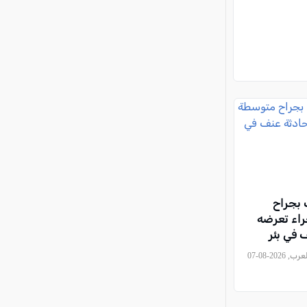
 بجراح
اء تعرضه
 في بئر
, كل العرب, 2026-08-07