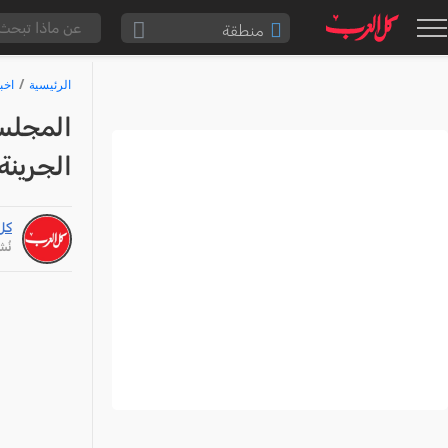
منطقة
الناصرة والقضاء
الرئيسية
اخب
القدس والقضاء
المجلس
المثلث الشمالي
الجرينة
وادي عارة
سخنين والمنطقة
كل
حيفا والمنطقة
نُشر: /26
شفاعمرو والقضاء
الضفة الغربية
قطاع غزة
النقب
قرى المرج