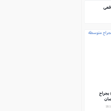
أفعى
تى (13 عامًا) بجراح
صان