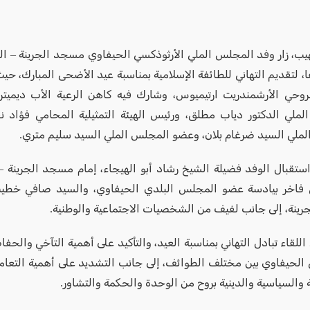
ب، زار وفد المجلس الملي الأرثوذكسي الحيفاوي مسجد الجرينة – الن
، لتقديم التهاني للطائفة الإسلامية بمناسبة عيد الأضحى المبارك، حي
روحي الأرشمندريت ارتيميوس، وشارك فيه كاهن الرعية الأب ديميت
ملي الدكتور دياب مطلق، ورئيس الهيئة التمثيلية المحامي فؤاد نق
ملي السيد ضرغام بلان، وعضو المجلس الملي السيد سليم متري.
ستقبال الوفد فضيلة الشيخ رشاد أبو الهيجاء، إمام مسجد الجرينة – ا
 فاخر بيادسة عضو المجلس البلدي الحيفاوي، والسيد صافي خطي
ينة، إلى جانب لفيف من الشخصيات الاجتماعية والوطنية.
اللقاء تبادل التهاني بمناسبة العيد، والتأكيد على أهمية التآخي والحف
 الحيفاوي بين مختلف الطوائف، إلى جانب التشديد على أهمية التعام
 والسياسية والدينية بروح من الوحدة والحكمة والتشاور.