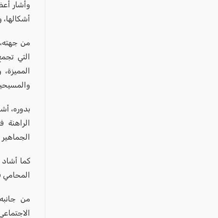
وأشار أعض
أشكالها، 
من جهته، 
التي تجمع
المميزة، و
والمسيحية
بدوره، أش
الراهنة ف
الجماهير ا
كما أشاد ا
المحامي ف
من جانبه
الاجتماعي