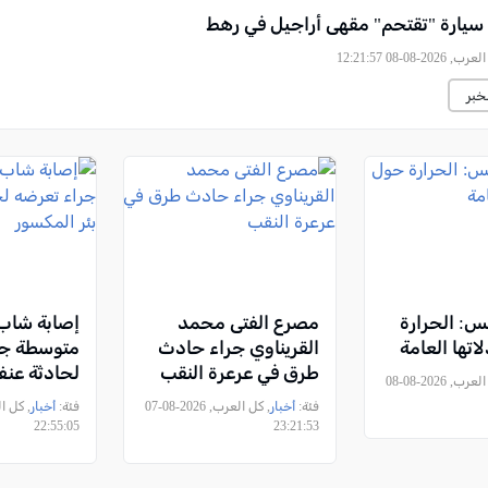
سيارة "تقتحم" مقهى أراجيل في رهط
2026-08-08 12:21:57
خبر
س: الحرارة
مصرع الفتى محمد
إصابة شاب
تها العامة
القريناوي جراء حادث
متوسطة جر
طرق في عرعرة النقب
لحادثة عنف
, كل العرب, 2026-08-08
المكسور
فئة:
أخبار
, كل العرب, 2026-08-07
فئة:
أخبار
22:55:05
23:21:53