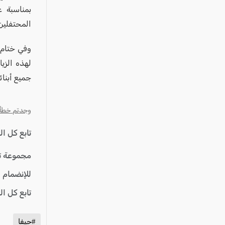
بمناسبة ع
المحتفلين 
وفي ختام 
لهذه الزيا
جميع أبنائه
وجدتم خطأ؟ ا
تابع كل ا
مجموعة ت
للإنضمام 
تابع كل ا
#حيفا