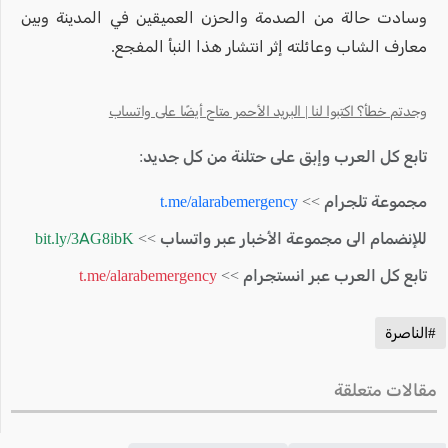
وسادت حالة من الصدمة والحزن العميقين في المدينة وبين
معارف الشاب وعائلته إثر انتشار هذا النبأ المفجع.
وجدتم خطأ؟ اكتبوا لنا | البريد الأحمر متاح أيضًا على واتساب
تابع كل العرب وإبق على حتلنة من كل جديد:
مجموعة تلجرام >>
t.me/alarabemergency
للإنضمام الى مجموعة الأخبار عبر واتساب >>
bit.ly/3AG8ibK
تابع كل العرب عبر انستجرام >>
t.me/alarabemergency
#الناصرة
مقالات متعلقة