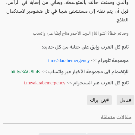
والذي وصفت حالته بالمتوسطة، ويعاني من إصابة في الرأس،
قبل أن يتم نقله إلى مستشفى شيبا في تل هشومير لاستكمال
العلاج.
وجدتم خطأ؟ اكتبوا لنا | البريد الأحمر متاح أيضًا على واتساب
تابع كل العرب وإبق على حتلنة من كل جديد:
مجموعة تلجرام >>
t.me/alarabemergency
للإنضمام الى مجموعة الأخبار عبر واتساب >>
bit.ly/3AG8ibK
تابع كل العرب عبر انستجرام >>
t.me/alarabemergency
#عامل
#بني_براك
مقالات متعلقة