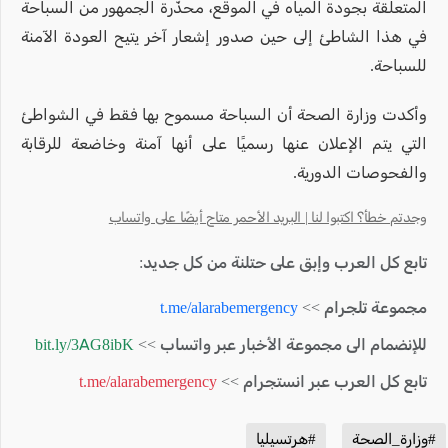
المتعلقة بجودة المياه في الموقع، محذّرة الجمهور من السباحة
في هذا الشاطئ إلى حين صدور إشعار آخر يتيح العودة الآمنة
للسباحة.
وأكدت وزارة الصحة أن السباحة مسموح بها فقط في الشواطئ
التي يتم الإعلان عنها رسميًا على أنها آمنة وخاضعة للرقابة
والفحوصات الدورية.
وجدتم خطأ؟ اكتبوا لنا | البريد الأحمر متاح أيضًا على واتساب
تابع كل العرب وإبق على حتلنة من كل جديد:
مجموعة تلجرام >>
t.me/alarabemergency
للإنضمام الى مجموعة الأخبار عبر واتساب >>
bit.ly/3AG8ibK
تابع كل العرب عبر انستجرام >>
t.me/alarabemergency
#وزارة_الصحة
#هرتسيليا