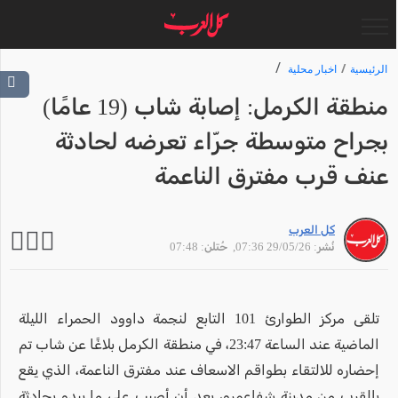
الرئيسية
اخبار محلية
منطقة الكرمل: إصابة شاب (19 عامًا)
بجراح متوسطة جرّاء تعرضه لحادثة
عنف قرب مفترق الناعمة
كل العرب
نُشر: 29/05/26 07:36
, حُتلن: 07:48
تلقى مركز الطوارئ 101 التابع لنجمة داوود الحمراء الليلة
الماضية عند الساعة 23:47، في منطقة الكرمل بلاغًا عن شاب تم
إحضاره للالتقاء بطواقم الاسعاف عند مفترق الناعمة، الذي يقع
بالقرب من مدينة شفاعمرو، بعد أن أصيب على ما يبدو بحادثة