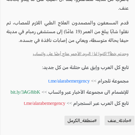
عنف.
قدم المسعفون والمصمدون العلاج الطبي اللازم للمصاب، ثم
نقلوا شابًا يبلغ من العمر (19 عامًا) إلى مستشفى رمبام في مدينة
حيفا يحالة متوسطة، ويعاني من إصابات نافذة في جسده.
وجدتم خطأ؟ اكتبوا لنا | البريد الأحمر متاح أيضًا على واتساب
تابع كل العرب وإبق على حتلنة من كل جديد:
مجموعة تلجرام >>
t.me/alarabemergency
للإنضمام الى مجموعة الأخبار عبر واتساب >>
bit.ly/3AG8ibK
تابع كل العرب عبر انستجرام >>
t.me/alarabemergency
#حادثة_عنف
#منطقة_الكرمل