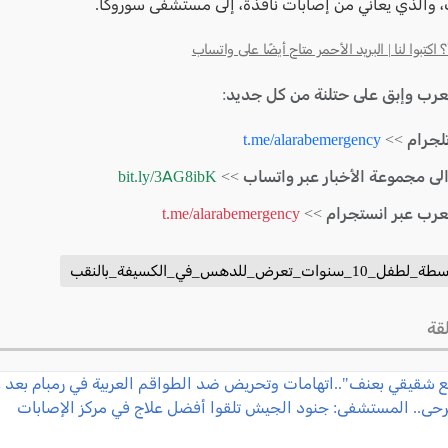
كتبوا لنا | البريد الأحمر متاح أيضًا على واتساب
لعرب وإبق على حتلنة من كل جديد:
لجرام >>
t.me/alarabemergency
الى مجموعة الأخبار عبر واتساب >>
bit.ly/3AG8ibK
لعرب عبر انستجرام >>
t.me/alarabemergency
_تعرض_للدهس_في_الكسيفة_بالنقب
قة