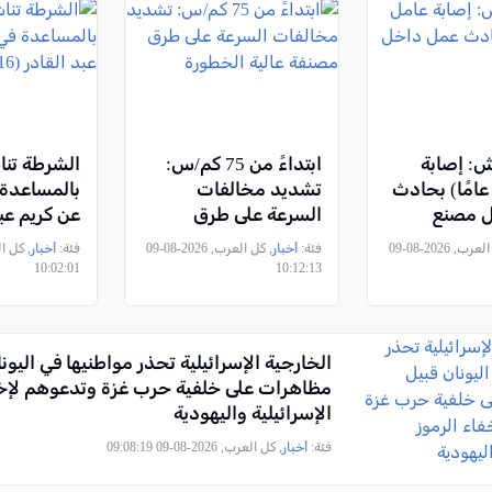
: إصابة
ابتداءً من 75 كم/س:
الشرطة تنا
امل (43 عامًا) بحادث
تشديد مخالفات
بالمساعدة
 مصنع
السرعة على طرق
مصنفة عالية الخطورة
عامًا) من ع
, كل العرب, 2026-08-09
فئة:
أخبار
, كل العرب, 2026-08-09
فئة:
أخبار
10:02:01
10:12:13
الخارجية الإسرائيلية تحذر مواطنيها في اليون
مظاهرات على خلفية حرب غزة وتدعوهم لإخف
الإسرائيلية واليهودية
فئة:
أخبار
, كل العرب, 2026-08-09 09:08:19