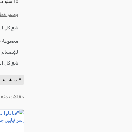
عكا والمنطقة
10 سنوات، والذي يعاني من إصابات نافذة، إلى مستشفى سوروكا.
كفرياسيف والقضاء
وجدتم خطأ؟ ا
مدن الساحل
تابع كل ا
الجليل الاعلى
مجموعة ت
المغار والقضاء
للإنضمام 
الشاغور
الرامة والمنطقة
تابع كل ا
المثلث الجنوبي
#إصابة_منوسطة_لطفل_10_سنوات
منطقة الجولان
مقالات متعل