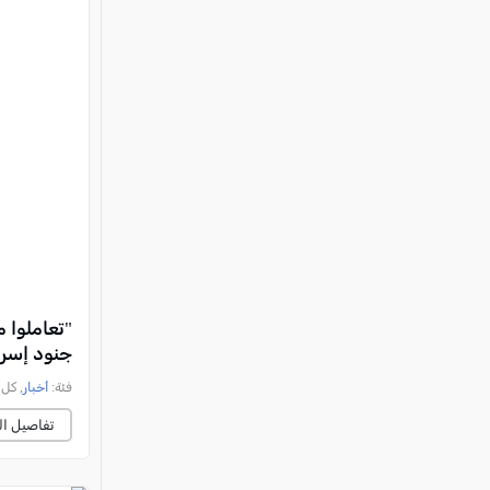
"تعاملوا 
جنود إسرا
فئة:
أخبار
, كل العرب, 
تفاصيل ال