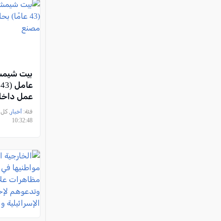
بيت شيمش
ع
عمل داخل
فئة:
أخبار
10:32:48