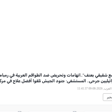
مع شقيقي بعنف"..اتهامات وتحريض ضد الطواقم العربية في رمبام 
ئيليين جرحى.. المستشفى: جنود الجيش تلقوا أفضل علاج في مركز
2026-08-09 11:41:37
خبر