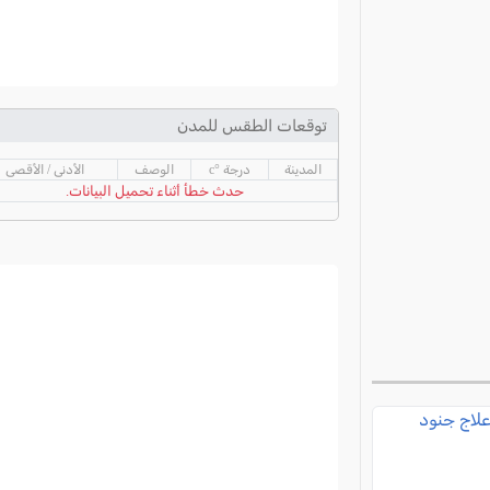
توقعات الطقس للمدن
المدينة
درجة °c
الوصف
الأدنى / الأقصى
حدث خطأ أثناء تحميل البيانات.