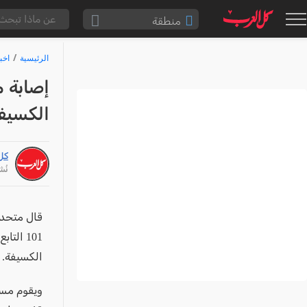
منطقة
الناصرة والقضاء
الرئيسية
اخب
القدس والقضاء
المثلث الشمالي
الكسيفة
وادي عارة
سخنين والمنطقة
كل
حيفا والمنطقة
نُشر: /26
شفاعمرو والقضاء
الضفة الغربية
101 ال
قطاع غزة
الكسيفة.
النقب
قرى المرج
ويقوم مسعف