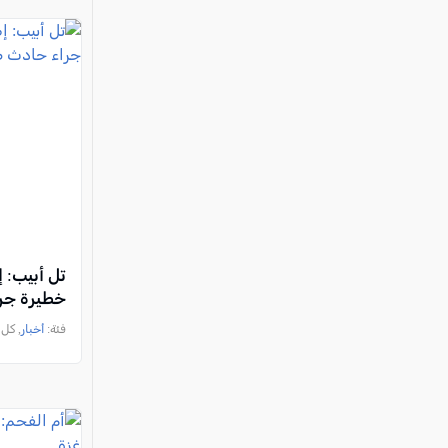
تل أبيب: إ
خطيرة جر
فئة:
أخبار
, كل العرب, 