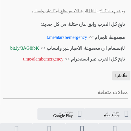
وجدتم خطأ؟ اكتبوا لنا | البريد الأحمر متاح أيضًا على واتساب
تابع كل العرب وإبق على حتلنة من كل جديد:
مجموعة تلجرام >>
t.me/alarabemergency
للإنضمام الى مجموعة الأخبار عبر واتساب >>
bit.ly/3AG8ibK
تابع كل العرب عبر انستجرام >>
t.me/alarabemergency
#ألمانيا
مقالات متعلقة
متواجد على
متواجد على
Google Play
App Store