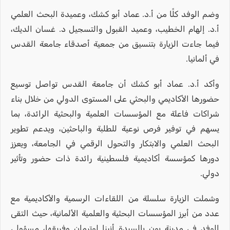
وضم الوفد كلًا من أ.د. عماد أبو كشك، وعميدة البحث العلمي
أ.د. إلهام الخطيب، وعميد القبول والتسجيل د. غسان الديك،
فيما جاءت الزيارة بتنسيق من جمعية أصدقاء جامعة القدس
في ألمانيا.
وأكد أ.د. عماد أبو كشك أن جامعة القدس تواصل توسيع
حضورها الأكاديمي والبحثي على المستوى الدولي من خلال بناء
شراكات فاعلة مع المؤسسات العلمية والبحثية الرائدة، بما
يسهم في توفير فرص نوعية للطلبة والباحثين، ويدعم تطوير
البحث العلمي والابتكار والتحول الرقمي في الجامعة، ويعزز
دورها كمؤسسة أكاديمية فلسطينية رائدة ذات حضور وتأثير
دولي.
وشملت الزيارة سلسلة من اللقاءات الرسمية والأكاديمية مع
عدد من أبرز المؤسسات البحثية والعلمية الألمانية، حيث التقى
الوفد في مدينة بون بالسيدة أنينا لوترمان وفريقها، مسؤولي