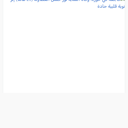
فاجعة في حورة: وفاة الشابة نور حسن العطاونة (21 عاماً)
إثر نوبة قلبية حادة
فئة:
أخبار
, كل العرب, 2026-06-25 22:00:33