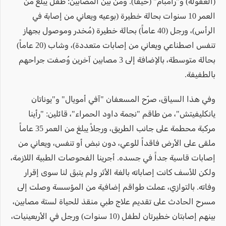
(العفولة) و"رامبام" (حيفا). ومن بين المصابين: طفل يبلغ من
العمر 10 سنوات بحالة خطيرة (بوعيه ويعاني من إصابة في
الرأس)، ورجل (40 عاماً) بحالة خطيرة (مُخدر وموصول بجهاز
تنفس اصطناعي ويعاني من إصابات متعددة)، وشاب (20 عاماً)
بحالة متوسطة، بالإضافة إلى 3 مصابين آخرين وُصفت جراحهم
بالطفيفة.
​وفي هذا السياق، صرّح المسعفان "آفي أمويال" و"يوناتان
يانكليفيتش"، من طاقم "نجمة داود الحمراء"، قائلين: "رأينا
مركبة محطمة على جانب الطريق، ورجلاً يبلغ من العمر 35 عاماً
ملقى على الأرض فاقداً للوعي، دون نبض أو تنفس، ويعاني من
إصابات قاسية جداً في جسده. أجرينا الفحوصات الطبية اللازمة،
ولكن للأسف كانت إصاباته بالغة الأثر ولم يتبقَ لنا سوى إقرار
وفاته. بالتوازي، عملت طواقم إضافية من المؤسسة وصلت إلى
مسرح الحادث على تقديم علاج طبي منقذ للحياة لستة مصابين،
بينهم إصابتان خطيرتان لطفل (10 سنوات) ورجل في الأربعينيات،