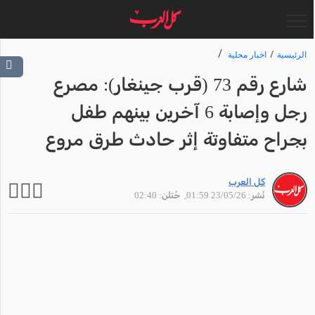
الرئيسية
اخبار محلية
شارع رقم 73 (قرب جينغار): مصرع
رجل وإصابة 6 آخرين بينهم طفل
بجراح متفاوتة إثر حادث طرق مروع
كل العرب
نُشر: 23/05/26 01:59
, حُتلن: 02:40