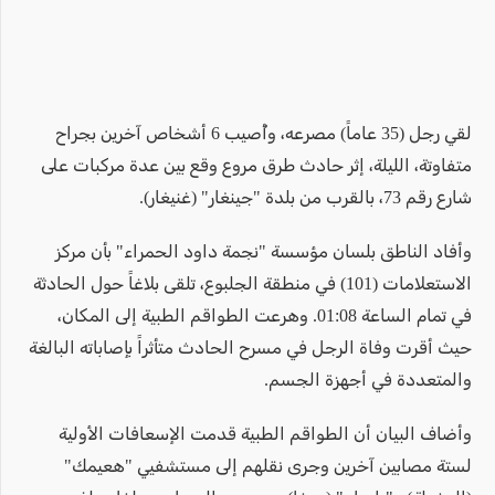
لقي رجل (35 عاماً) مصرعه، وأُصيب 6 أشخاص آخرين بجراح
متفاوتة، الليلة، إثر حادث طرق مروع وقع بين عدة مركبات على
شارع رقم 73، بالقرب من بلدة "جينغار" (غنيغار).
​وأفاد الناطق بلسان مؤسسة "نجمة داود الحمراء" بأن مركز
الاستعلامات (101) في منطقة الجلبوع، تلقى بلاغاً حول الحادثة
في تمام الساعة 01:08. وهرعت الطواقم الطبية إلى المكان،
حيث أقرت وفاة الرجل في مسرح الحادث متأثراً بإصاباته البالغة
والمتعددة في أجهزة الجسم.
​وأضاف البيان أن الطواقم الطبية قدمت الإسعافات الأولية
لستة مصابين آخرين وجرى نقلهم إلى مستشفيي "هعيمك"