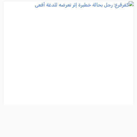
كفرقرع: رجل بحالة خطيرة إثر تعرضه للدغة أفعى
فئة:
أخبار
, كل العرب , 2026-08-07 21:32:59
تفاصيل الخبر