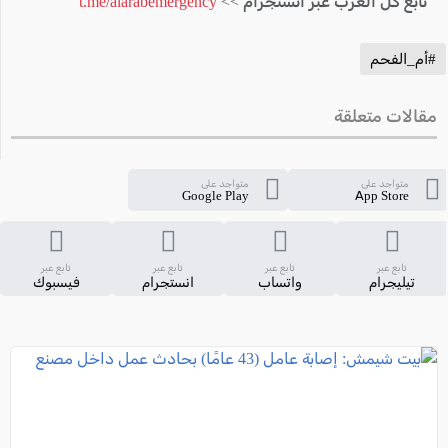
تابع كل العرب عبر انستجرام >>
t.me/alarabemergency
#أم_الفحم
مقالات متعلقة
متواجد على
متواجد على
Google Play
App Store
تابع عبر
تابع عبر
تابع عبر
تابع عبر
تيليجرام
واتساب
انستجرام
فيسبوك