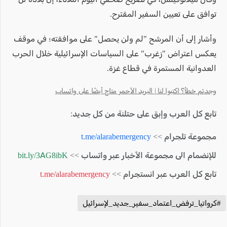
توافق على تعيين السفير المقترح.
وأشار إلى أن المرشح "لم ولن يحصل" على موافقته؛ في موقف
يعكس اعتراض "زغرب" على السياسات الإسرائيلية خلال الحرب
العدوانية المستمرة في قطاع غزة.
وجدتم خطأ؟ اكتبوا لنا | البريد الأحمر متاح أيضًا على واتساب
تابع كل العرب وإبق على حتلنة من كل جديد:
مجموعة تلجرام >>
t.me/alarabemergency
للإنضمام الى مجموعة الأخبار عبر واتساب >>
bit.ly/3AG8ibK
تابع كل العرب عبر انستجرام >>
t.me/alarabemergency
#كرواتيا_ترفض_اعتماد_سفير_جديد_لإسرائيل