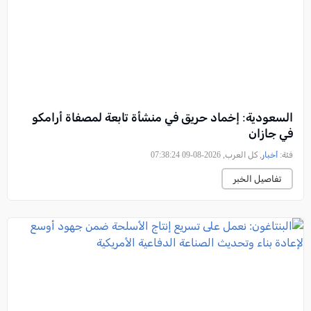
السعودية: إخماد حريق في منشأة تابعة لمصفاة أرامكو
في جازان
فئة:
أخبار
, كل العرب, 2026-08-09 07:38:24
تفاصيل الخبر