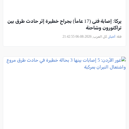
يركا: إصابة فتى (17 عاماً) بجراح خطيرة إثر حادث طرق بين
تراكتورون وشاحنة
فئة:
أخبار
, كل العرب, 2026-08-06 21:42:55