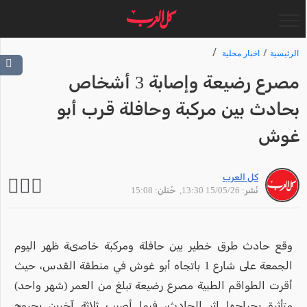
الرئيسية
اخبار محلية
مصرع رضيعة وإصابة 3 أشخاص
بحادث بين مركبة وحافلة قرب أبو
غوش
كل العرب
نُشر: 15/05/26 13:30
, حُتلن: 15:08
وقع حادث طرق خطير بين حافلة ومركبة خاصىة ظهر اليوم
الجمعة على شارع 1 باتجاه أبو غوش في منطقة القدس، حيث
أقرت الطواقم الطبية مصرع رضيعة تبلغ من العمر (شهر واحد)
متأثرة بجراحها إثر الحادث، فيما أصيب ثلاثة آخرين بجروح