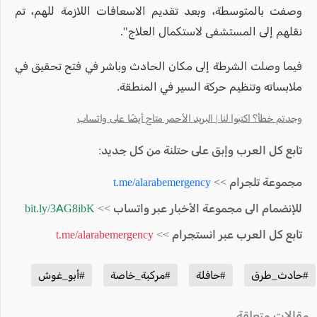
وصفت بالمتوسطة، وبعد تقديم الاسعافات اللازمة للهم، تم
نقلهم إلى المستشفى لاستكمال العلاج".
فيما وصلت الشرطة إلى مكان الحادث وباشر في فتح تحقيق في
ملابساته وتنظيم حركة السير في المنطقة.
وجدتم خطأ؟ اكتبوا لنا | البريد الأحمر متاح أيضًا على واتساب
تابع كل العرب وإبق على حتلنة من كل جديد:
مجموعة تلجرام >>
t.me/alarabemergency
للإنضمام الى مجموعة الأخبار عبر واتساب >>
bit.ly/3AG8ibK
تابع كل العرب عبر انستجرام >>
t.me/alarabemergency
#حادث_طرق
#حافلة
#مركبة_خاصة
#أبو_غوش
مقالات متعلقة