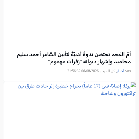
أمّ الفحم تحتضن ندوةً أدبيّةً لتأبين الشّاعر أحمد سليم
محاميد وإشهار ديوانه "زفرات مهموم"
فئة:
أخبار
, كل العرب, 2026-08-06 21:56:32