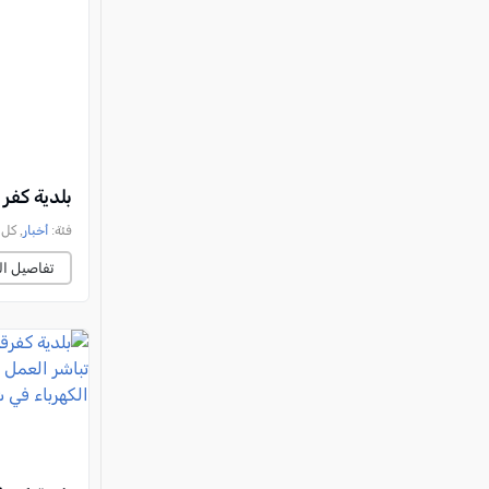
بلدية كفر قر
فئة:
أخبار
, كل العرب, 
تفاصيل ال