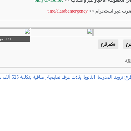
الى مجموعة الأخبار عبر واتساب >>
bit.ly/3AG8ibK
لعرب عبر انستجرام >>
t.me/alarabemergency
رع
#كفرقرع
قة