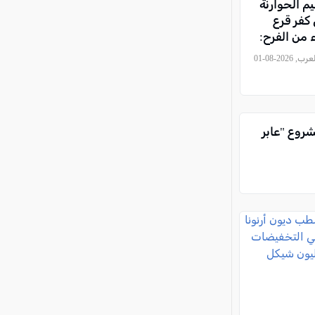
م الحوارنة
كفر قرع
من الفرح:
ن… وهويتنا
, كل العرب, 2026-08-01
شروع "عابر