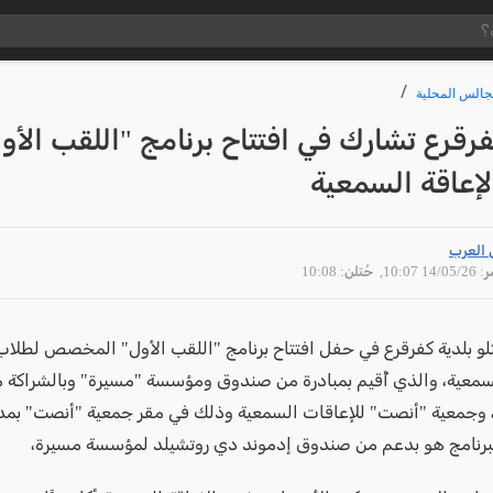
جالس المحلية
فرقرع تشارك في افتتاح برنامج "اللقب الأو
إعاقة السمعية
 العرب
14/05 10:07
, حُتلن: 10:08
و بلدية كفرقرع في حفل افتتاح برنامج "اللقب الأول" المخصص لطلا
لسمعية، والذي أُقيم بمبادرة من صندوق ومؤسسة "مسيرة" وبالشراكة 
 وجمعية "أنصت" للإعاقات السمعية وذلك في مقر جمعية "أنصت" بمدي
لبرنامج هو بدعم من صندوق إدموند دي روتشيلد لمؤسسة مسيرة،