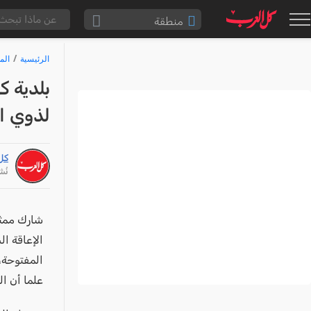
منطقة
الناصرة والقضاء
الرئيسية
الم
القدس والقضاء
بلدية ك
المثلث الشمالي
لذوي ال
وادي عارة
سخنين والمنطقة
كل
حيفا والمنطقة
نُشر: /26
شفاعمرو والقضاء
الضفة الغربية
شارك ممثل
الإعاقة ا
قطاع غزة
المفتوحة،
النقب
علما أن ا
قرى المرج