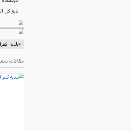
للإنضمام 
تابع كل ا
#بلدية_كفرق
مقالات متعل