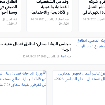
قرع: شركة
وفد من الشخصيات
انطلاق مخي
باشر العمل
القضائية والدينية
الصيفي في 
ة الكهرباء في
والأكاديمية والاجتماعية
وسط أجواء 
ل
يهنئ الأستاذ توفيق
“صيفٌ بأما
, كل العرب, 2026-08-04
فئة:
أخبار
, كل العرب, 2026-08-01
فئة:
أخبار
سليمان بمناسبة توليه
عنوان"
15:16:17
20:17:26
رئاسة مجلس المشهد
المحلي
مجلس الرينة المحلي: انطلاق أعمال تنفيذ م
الرينة"
فئة:
أخبار
, كل العرب, 2026-07-24 12:07:49