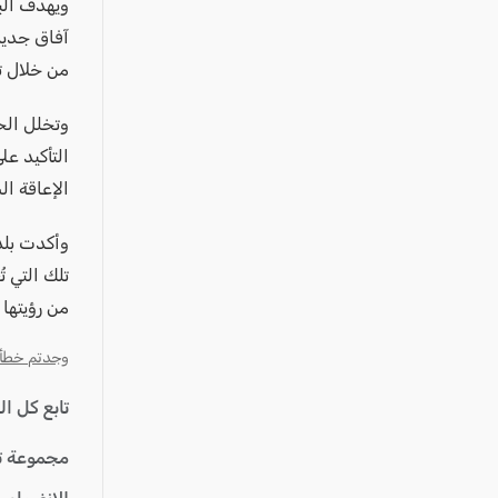
عكا والمنطقة
ويهدف الب
آفاق جديد
كفرياسيف والقضاء
من خلال تو
مدن الساحل
الجليل الاعلى
وتخلل الح
التأكيد عل
المغار والقضاء
الإعاقة ال
الشاغور
الرامة والمنطقة
وأكدت بلد
تلك التي 
المثلث الجنوبي
من رؤيتها 
منطقة الجولان
وجدتم خطأ؟ ا
تابع كل ا
مجموعة ت