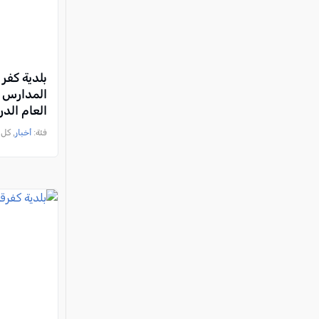
بلدية كفر 
المدارس و
العام الدراسي 6
فئة:
أخبار
, كل العرب, 