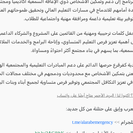
رنامج إلى دعم وتمكين الأشخاص ذوي الإعاقة السمعية أكاديميًا ومجتمع
ة أمامهم للاندماج في مسارات التعليم العالي وتحقيق طموحاتهم العلم
فير بيئة تعليمية داعمة ومرافقة مهنية واجتماعية للطلاب.
فل كلمات ترحيبية ومهنية من القائمين على المشروع والشركاء الداعم
ى أهمية تعزيز فرص التعليم المتساوي، وإتاحة البرامج والخدمات الملا
سمعية، بما يسهم في بناء مجتمع أكثر احتواءً ومساواة.
ية كفرقرع حرصها الدائم على دعم المبادرات التعليمية والمجتمعية ال
تُعنى بتمكين الأشخاص مع محدوديات ودمجهم في مختلف مجالات الحياة
في تعزيز التكافل المجتمعي وتوفير فرص متساوية لجميع أبناء وبنات الب
كتبوا لنا | البريد الأحمر متاح أيضًا على واتساب
لعرب وإبق على حتلنة من كل جديد:
لجرام >>
t.me/alarabemergency