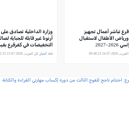
قرع تباشر أعمال تجهيز
وزارة الداخلية تصادق عل
رياض الأطفال لاستقبال
أرنونا غير قابلة للجباية ل
202–2027
التخفيضات في كفرقرع بقيم
7.58 مليون شيكل
2026-07-24 09:48:23
فئة:
أخبار
, كل العرب, 2026-07-23 12:12:33