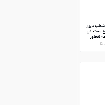
ى شطب ديون
صالح مستحقي
ة تتجاوز