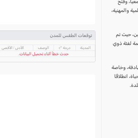
يًا، وفتح
ية والمهنية،
ين، حيث تم
توقعات الطقس للمدن
ئمة لفئة ذوي
المدينة
درجة °c
الوصف
الأدنى / الأقصى
حدث خطأ أثناء تحميل البيانات.
هادفة، وخاصة
، انطلاقًا
لدة.