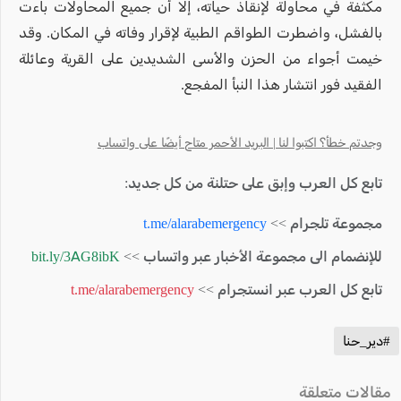
مكثفة في محاولة لإنقاذ حياته، إلا أن جميع المحاولات باءت
بالفشل، واضطرت الطواقم الطبية لإقرار وفاته في المكان. وقد
خيمت أجواء من الحزن والأسى الشديدين على القرية وعائلة
الفقيد فور انتشار هذا النبأ المفجع.
وجدتم خطأ؟ اكتبوا لنا | البريد الأحمر متاح أيضًا على واتساب
تابع كل العرب وإبق على حتلنة من كل جديد:
مجموعة تلجرام >>
t.me/alarabemergency
للإنضمام الى مجموعة الأخبار عبر واتساب >>
bit.ly/3AG8ibK
تابع كل العرب عبر انستجرام >>
t.me/alarabemergency
#دير_حنا
مقالات متعلقة