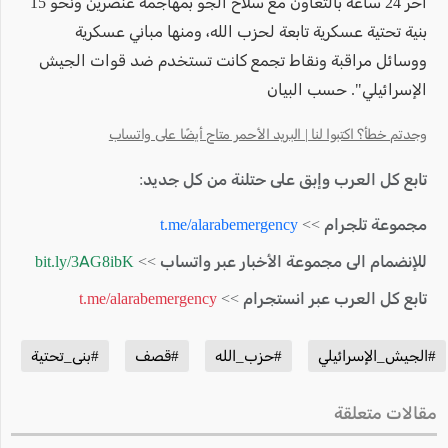
آخر 24 ساعة بالتعاون مع سلاح الجو بمهاجمة عنصرين ونحو 15
بنية تحتية عسكرية تابعة لحزب الله، ومنها مباني عسكرية
ووسائل مراقبة ونقاط تجمع كانت تستخدم ضد قوات الجيش
الإسرائيلي". حسب البيان
وجدتم خطأ؟ اكتبوا لنا | البريد الأحمر متاح أيضًا على واتساب
تابع كل العرب وإبق على حتلنة من كل جديد:
مجموعة تلجرام >>
t.me/alarabemergency
للإنضمام الى مجموعة الأخبار عبر واتساب >>
bit.ly/3AG8ibK
تابع كل العرب عبر انستجرام >>
t.me/alarabemergency
#الجيش_الإسرائيلي
#حزب_الله
#قصف
#بنى_تحتية
مقالات متعلقة