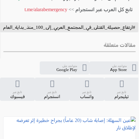
تابع كل العرب عبر انستجرام >>
t.me/alarabemergency
#ارتفاع_حصيلة_القتلى_في_المجتمع_العربي_إلى_100_منذ_بداية_العام
مقالات متعلقة
متواجد على
متواجد على
Google Play
App Store
تابع عبر
تابع عبر
تابع عبر
تابع عبر
تيليجرام
واتساب
انستجرام
فيسبوك