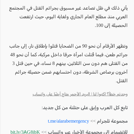
يأتي ذلك في ظل تصاعد غير مسبوق بجرائم القتل في المجتمع
العربي منذ مطلع العام الجاري ولغاية اليوم، حيث ارتفعت
الحصيلة إلى 100.
وتظهر الأرقام أن نحو 90 من الضحايا قتلوا بإطلاق نار، إلى جانب
جرائم طعن، فيما قُتلت امرأة حرقا داخل مركبة، كما أن نحو 48
من القتلى هم دون سن الثلاثين، بينهم 8 نساء، في حين قتل 3
آخرون برصاص الشرطة، دون احتسابهم ضمن حصيلة جرائم
القتل.
وجدتم خطأ؟ اكتبوا لنا | البريد الأحمر متاح أيضًا على واتساب
تابع كل العرب وإبق على حتلنة من كل جديد:
مجموعة تلجرام >>
t.me/alarabemergency
للإنضمام الى مجموعة الأخبار عبر واتساب >>
bit.ly/3AG8ibK