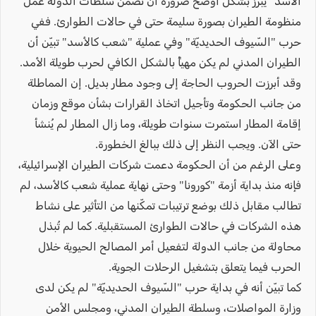
الأسد" يبرز بشكل أوضح ضرورة أن تضمن سلطات الدولة عمل
منظومة الطيران بصورة سليمة حتى في حالات الطوارئ. ففي
حرب "السّيوف الحديديّة" وفي عملية "شعب كالأسد" تبيّن أن
الطيران المدني لم يكن مهيأً بالشكل الكافي لحرب طويلة الأمد.
وقد أبرزت الحروب الحاجة إلى وجود مطار بديل. إن المماطلة
من جانب الحكومة وتأجيل اتخاذ القرارات بشأن موقع وزمان
إقامة المطار استمرت سنوات طويلة، وما زال المطار لم يُنشأ
حتى الآن. ويجب النظر إلى ذلك ببالغ الخطورة.
وعلى الرغم من أن الحكومة دعمت شركات الطيران الإسرائيلية،
فإنه منذ بداية أزمة "كورونا" وحتى نهاية عملية شعب كالأسد، لم
تطالب مقابل ذلك بوضع ترتيبات تمكّنها من التأثير على نشاط
هذه الشركات في حالات الطوارئ المستقبلية. كما لم تُبذل
محاولة من جانب الدولة لتفعيل أمر المصالح الحيوية خلال
الحرب فيما يتعلق بتشغيل الرحلات الجوية.
كما تبيّن أنه في بداية حرب "السّيوف الحديديّة" لم يكن لدى
وزارة المواصلات، وسلطة الطيران المدني، ومجلس الأمن