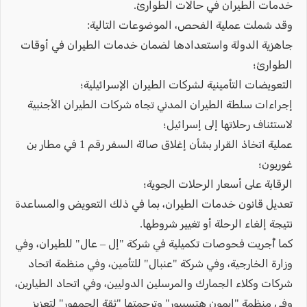
خدمات الطيران في حالات الطوارئ.
وقد شملت عملية الفحص، الموضوعات التالية:
جاهزية الدولة واستعدادها لضمان خدمات الطيران في أوقات
الطوارئ؛
التعويضات التأمينية لشركات الطيران الإسرائيلية؛
إجراءات سلطة الطيران المدني تجاه شركات الطيران الأجنبية
لاستئناف رحلاتها إلى إسرائيل؛
عملية اتخاذ القرار بشأن إغلاق صالة السفر رقم 1 في مطار بن
غوريون؛
الرقابة على أسعار الرحلات الجوية؛
تعديل قانون خدمات الطيران، بما في ذلك التعويض والمساعدة
نتيجة إلغاء الرحلة أو تغيير شروطها.
كما أُجريت فحوصات تكميلية في شركة "إل – عال" للطيران، وفي
وزارة الخارجية، وفي شركة "عنبال" للتأمين، وفي منظمة اتحاد
شركات وكلاء الجمارك والمرسلين الدوليين، وفي اتحاد الطيارين،
وفي منظمة "إيمون هتسيبور" وترجمتها "ثقة الجمهور" لتعزيز