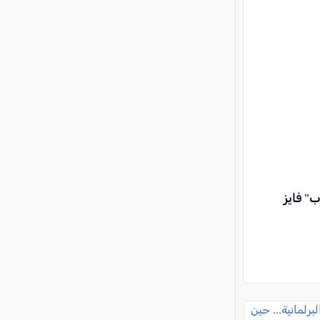
ب" فايز