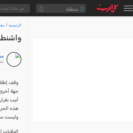
منطقة
الناصرة والقضاء
الرئيسية
مقا
القدس والقضاء
واشنطن
المثلث الشمالي
وادي عارة
مح
سخنين والمنطقة
نُشر: /26
حيفا والمنطقة
شفاعمرو والقضاء
وقف إطلاق 
جهة أخرى،
الضفة الغربية
أبيب بقرار
قطاع غزة
هذه الحرب 
النقب
وليست موطن
قرى المرج
الولايات ا