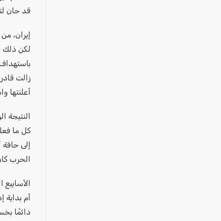
قد حان لت
إيران، من 
لكن ذلك ج
باستهداف 
زالت قادر
أعلنتها وا
النتيجة ا
كل ما فعل
إلى حافة أ
الحرب كان 
الأسابيع 
أم بداية إ
دائمًا بخس