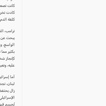
عكا والمنطقة
كانت تصعيد
كفرياسيف والقضاء
كادت تخرج
مدن الساحل
كلفة الدم 
الجليل الاعلى
ترامب، الذ
المغار والقضاء
يبحث عن م
الشاغور
الواسع، و
الرامة والمنطقة
بكثير مما 
كإنجاز شخص
المثلث الجنوبي
عليه، وتعي
منطقة الجولان
أما إسرائ
لبنان، تج
زال يحتفظ 
الإسرائيلي
تُحسم فيها