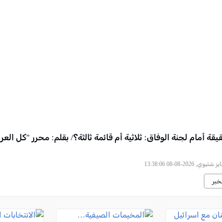
قة أمام لجنة الوفاق: ثلاثية أم قائمة ثالثة؟/ بقلم: محرر "كل العر
 شتيوي, 2026-08-08 13:38:06
خبر