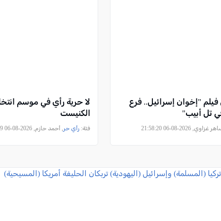
فيلم "إخوان إسرائيل.. فرع
لا حرية رأي في موسم انتخا
ي تل أبيب"
الكنيست
 غزاوي, 2026-08-06 21:58:20
فئة:
رأي حر
, أحمد حازم, 2026-08-06 11:49:29