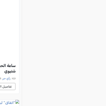
ساعة الحقي
شتيوي
فئة:
رأي حر
, فايز
تفاصيل ال