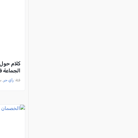
كلام حول 
الجماعة ف
فئة:
رأي حر
, ساهر