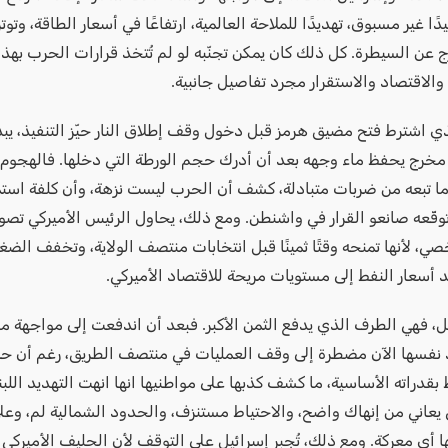
ًا غير مسبوق، تهديدًا للملاحة العالمية، ارتفاعًا في أسعار الطاقة، وتوت
 عن السيطرة. كل ذلك كان يمكن تجنّبه لو لم تُتخذ قرارات الحرب بهذه
والاقتصاد والاستقرار مجرد تفاصيل جانبية.
ي اشترط فتح مضيق هرمز قبل دخول وقف إطلاق النار حيّز التنفيذ، يبدو
خرج يحفظ ماء وجهه بعد أن أدرك حجم الورطة التي دخلها. فالهجوم ال
ما تبعه من ضربات متبادلة، كشف أن الحرب ليست نزهة، وأن كلفة استمر
توقّعه صانعو القرار في واشنطن. ومع ذلك، يحاول الرئيس الأميركي تصوي
ي، لأنها تمنحه وقتًا ثمينًا قبل انتخابات منتصف الولاية، وتخفف الض
د أسعار النفط إلى مستويات مريحة للاقتصاد الأميركي.
يل، فهي الطرف الذي يدفع الثمن الأكبر. فبعد أن اندفعت إلى مواجهة 
د نفسها الآن مضطرة إلى وقف العمليات في منتصف الطريق، رغم أن حز
بقدراته الأساسية، ما كشف كذبها على مواطنيها انها انهت التهديد اللب
 يعاني من إنهاك واضح، والاحتياط مستنزف، والحدود الشمالية لم، وعلى
 أي معركة. ومع ذلك، تُجبر إسرائيل على التوقف لأن الحليف الأميركي 