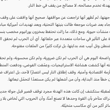
هدئة تخدم مصالحه، لا مصالح من يقف في خط النار.
جهتها، لم تُظهر أنها تراجعت عن مواقفها. صحيح أنها وافقت على وقف إ
اء بعد ضربات موجعة طالت بنيتها التحتية، وبعد تهديدات أميركية مبا
منشآت حيوية. ومع ذلك، ما زالت تحتفظ بمخزون يورانيوم مخصب بنسبة
ة على التأثير في ساحات متعددة عبر حلفائها. أي أن الحرب لم تحقق ا
شنطن وتل أبيب عند بدايتها، بل تركت كثيرًا من الملفات مفتوحة.
لواضحة اليوم هي أن الحرب لم تكن ضرورية، ولم تكن محسوبة، ولم تحقق
ته أنها كشفت هشاشة الاستراتيجيات، وعمّقت الفوضى، ودفعت المنطق
زمة اقتصادية وأمنية. وقف إطلاق النار ليس انتصارًا لأحد، بل اعتراف ضم
خطأ منذ البداية، وأن من أشعلها لم يكن مستعدًا لتحمّل تبعاتها.
المقبلة ستكشف إن كانت هذه الهدنة مجرد توقف قصير قبل جولة جديد
دراك متأخر بأن القوة وحدها لا تصنع أمنًا، وأن الحروب التي تُخاض بلا رؤ
ائر أكبر من أي مكاسب متخيّلة.