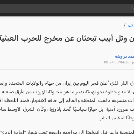
لات
 وتل أبيب تبحثان عن مخرج للحرب العبثية
مد دراوشة
08/04 08:24
النار الذي أُعلن فجر اليوم بين إيران من جهة، والولايات المتحدة وإس
 لا يبدو خطوة نحو تهدئة بقدر ما هو محاولة للهروب من مأزق صنعته
ات متسرعة دفعت المنطقة والعالم إلى حافة الانفجار. فمنذ اللحظة الأ
ضرورة أمنية، بل خيارًا سياسيًا اتُّخذ بلا رؤية، وكأن الشرق الأوسط س
ًا لملايين البشر.
لمتحدة وإسرائيل اندفعتا إلى مواجهة واسعة تحت شعار “إعادة الردع”، 