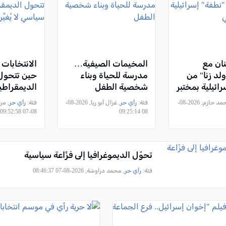
نان مع
المخيمات الصيفية…
الانتخابات ا
لد زنا" من
مدرسة للحياة وبناء
حين تتحول
ائيلية بمختبر
شخصية الطفل
الديمقراطي
سياسي لا يُغ
, احمد حازم, 2026-08-
فئة:
رأي حر
, غزال أبو ريا, 2026-08-
فئة:
رأي حر
08-07 09:52:58
08 09:25:14
تحوّل الديموغرافيا إلى فزّاعة سياسية
فئة:
رأي حر
, محمد دراوشة, 2026-08-07 08:46:37