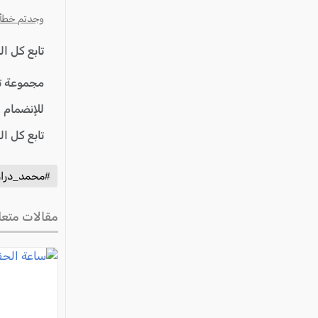
وجدتم خطأ؟ ا
تابع كل ا
مجموعة ت
للإنضمام 
تابع كل ا
#محمد_درا
مقالات متعل