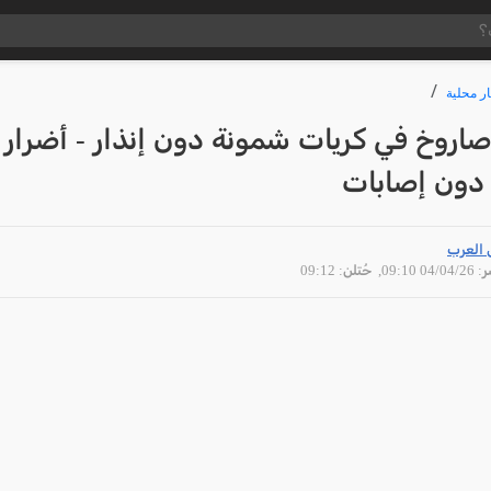
ار محلية
صاروخ في كريات شمونة دون إنذار - أضرار 
 دون إصابات
 العرب
04/04 09:10
, حُتلن: 09:12