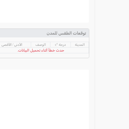
توقعات الطقس للمدن
المدينة
درجة °c
الوصف
الأدنى / الأقصى
حدث خطأ أثناء تحميل البيانات.