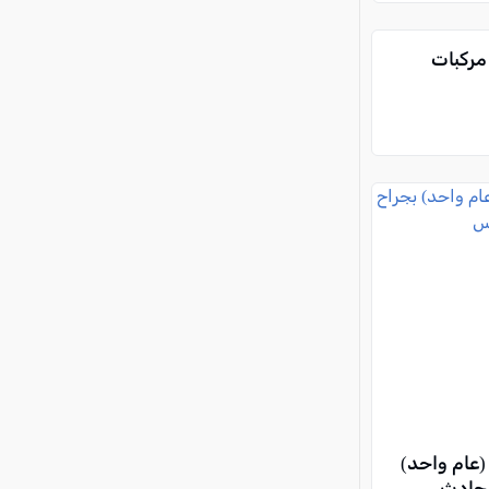
ابة 8 أشخاص إثر حادث طرق مروع بين 3 مركبات
(عام واحد)
لحادث