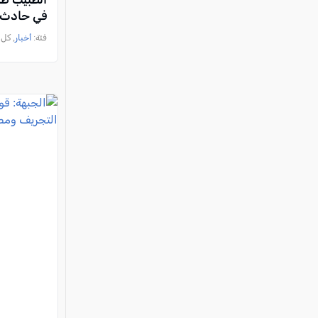
في حادث ا
فئة:
أخبار
, كل العرب, 