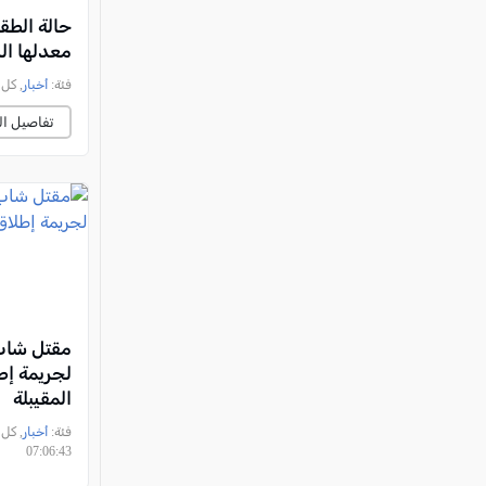
حالة الطق
معدلها ال
فئة:
أخبار
, كل العرب, 
تفاصيل ال
مقتل شاب
لجريمة إطل
المقيبلة
فئة:
أخبار
07:06:43