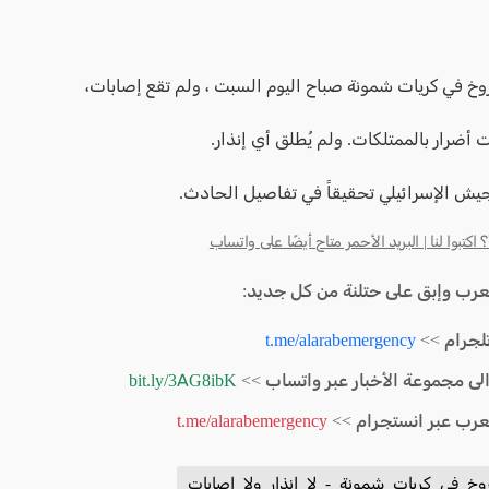
وخ في كريات شمونة صباح اليوم السبت ، ولم تقع إصابات،
أضرار بالممتلكات. ولم يُطلق أي إنذار.
جيش الإسرائيلي تحقيقاً في تفاصيل الحادث.
كتبوا لنا | البريد الأحمر متاح أيضًا على واتساب
لعرب وإبق على حتلنة من كل جديد:
لجرام >>
t.me/alarabemergency
الى مجموعة الأخبار عبر واتساب >>
bit.ly/3AG8ibK
لعرب عبر انستجرام >>
t.me/alarabemergency
وخ_في_كريات_شمونة_-_لا_إنذار_ولا_إصابات