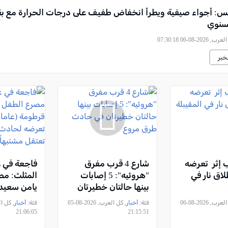
س: أجواء صيفية ويطرأ انخفاض طفيف على درجات الحرارة مع بقا
سنوي
2026-08-06 07:30:18
خبر
 إثر تعرضه
شارع 4 قرب مفرق
فاجعة في ع
اق نار في
"هروئيه": 5 إصابات
المثلث: مص
بينها حالتان خطيرتان
يامن سعيد 
في حادث طرق مروع
(عامان ونص
, كل العرب, 2026-08-06
فئة:
أخبار
, كل العرب, 2026-08-05
فئة:
أخبار
تعرضه لح
21:06:05
21:15:51
والشرطة تع