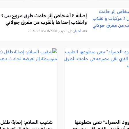
به
إص
وانقلاب إحداها بالقرب من مفرق جولاني
فئة:
أخبار
, كل العرب, 2026-08-05 20:21:27
ود الحمراء" تنعى متطوعها
شقيب السلام: إصابة طفل 
 أبو قويدر الذي لقي مصرعه
بجراح متوسطة إثر تعرضه 