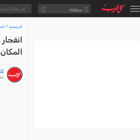
منطقة
الناصرة والقضاء
الرئيسية
اخب
القدس والقضاء
انفجار 
المثلث الشمالي
المكان
وادي عارة
سخنين والمنطقة
كل
حيفا والمنطقة
نُشر: /26
شفاعمرو والقضاء
الضفة الغربية
قطاع غزة
النقب
قرى المرج