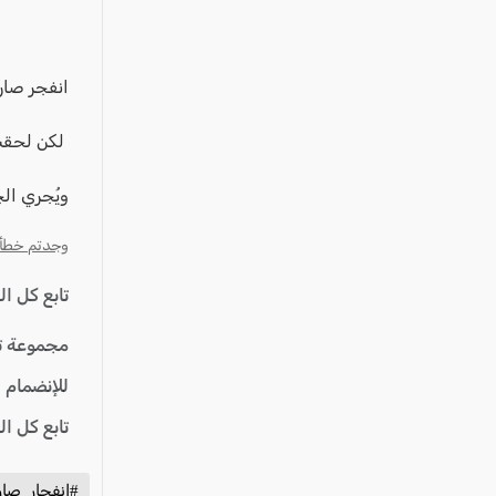
عكا والمنطقة
كفرياسيف والقضاء
مدن الساحل
انفجر صار
الجليل الاعلى
لكن لحقت 
المغار والقضاء
ويُجري ال
الشاغور
الرامة والمنطقة
وجدتم خطأ؟ ا
المثلث الجنوبي
تابع كل ا
منطقة الجولان
مجموعة ت
للإنضمام 
تابع كل ا
#انفجار_صار