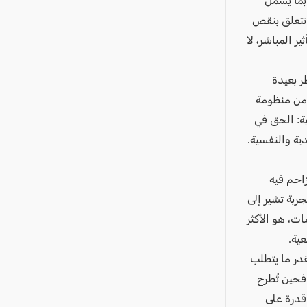
بما يشمل
 تتعلق بنقص
ير المباشر، لا
ر بعيدة
 من منظومة
ية: الحق في
ية والنفسية.
احم فيه
ربة تشير إلى
ت، هو الأكثر
عية.
در ما يتطلب
فحين تُطرح
قدرة على