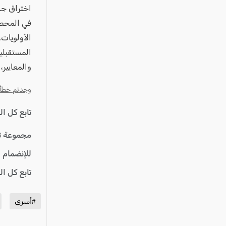
اختراق جد
في المحصلة
الأولويات.
المستقبلية
والمعايير،
وجدتم خطأ؟ ا
تابع كل ا
مجموعة ت
للإنضمام 
تابع كل ا
#أسرى