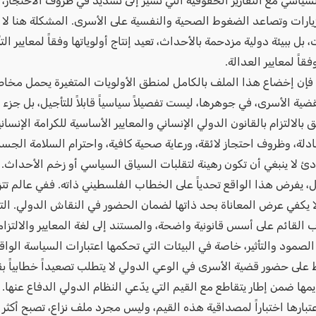
لسياسي مع التقارير الحقوقية التي تشير إلى تشديد في ظروف الاحتجاز، 
يارات وتصاعد الضغوط الصحية والنفسية على الأسرى. المشكلة هنا لا
بل ببيئة دولية مزدحمة بالأحداث، تعيد إنتاج أولوياتها وفقاً لمعايير التأث
قاً لمعايير العدالة.
فإن إخضاع هذا الملف بالكامل لمنطق الأولويات المتغيرة يحمل مخاط
ية الأسرى، في جوهرها، ليست تفصيلاً سياسياً قابلاً للتأجيل، بل جزء
 بالالتزام بالقانون الدولي الإنساني والمعايير الأساسية للكرامة الإنسان
دلة، وظروف احتجاز لائقة، ورعاية صحية كافية، واحترام السلامة الجسد
دئ لا ينبغي أن تكون رهينة لتقلبات السياق السياسي أو زخم الأحداث.
ل، يفرض هذا الواقع تحدياً على الخطاب الفلسطيني ذاته. ففي عالم تتز
ا يكفي عرض المعاناة بحد ذاتها لضمان الحضور في النقاش الدولي. التج
القائم على أسس قانونية واضحة، والمستند إلى لغة المعايير والالتزاما
لصمود والتأثير، خاصة في البيئات التي تحكمها اعتبارات السياسة الواق
 على حضور قضية الأسرى في الوعي الدولي لا يتطلب تصعيداً خطابياً بق
مها ضمن إطار يتقاطع مع القيم التي يدّعي النظام الدولي الدفاع عنها. 
تبارها اختباراً لمصداقية هذه القيم، وليس مجرد ملف نزاع، تصبح أكثر 