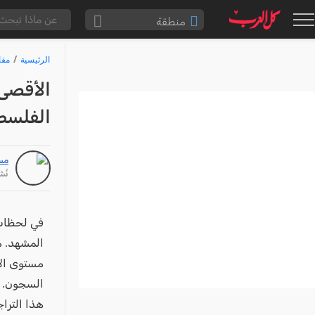
منطقة
الناصرة والقضاء
الرئيسية
مقا
القدس والقضاء
الأقصى
المثلث الشمالي
الفلسط
وادي عارة
سخنين والمنطقة
مس
حيفا والمنطقة
نُشر: /26
شفاعمرو والقضاء
الضفة الغربية
في لحظات 
المشهد. ه
قطاع غزة
مستوى الا
النقب
السجون.
قرى المرج
هذا التراج