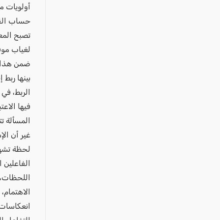
عكا والمنطقة
أولويات مت
كفرياسيف والقضاء
حساب القض
تصبح المعا
مدن الساحل
لغياب موق
الجليل الاعلى
ضمن هذا ا
المغار والقضاء
بينها ربط
الشاغور
الربط، في 
الرامة والمنطقة
فيها الاعت
المسألة تت
المثلث الجنوبي
غير أن ال
منطقة الجولان
لحظة تشهد 
الفاعلين ا
اللحظات، ت
الاهتمام، 
انعكاسات 