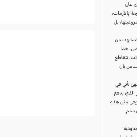
وى على
ة بالأزمات،
روعيتها، بل
المشهد، من
صى. هذا
ات، تتقاطع
إحساس بأن
هي تأتي في
ر الذي يدفع
. وفي مثل هذه
ي سلم
حدودية