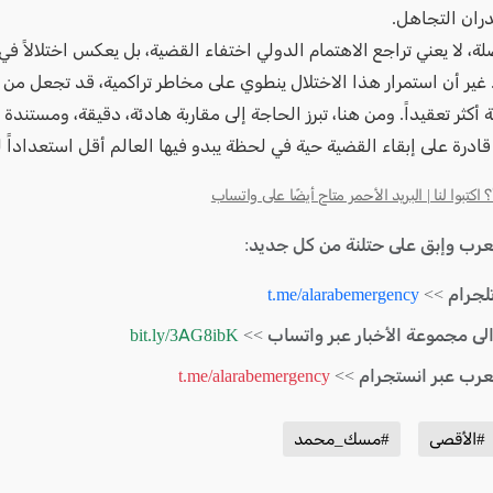
ران التجاهل.
، لا يعني تراجع الاهتمام الدولي اختفاء القضية، بل يعكس اختلالاً في 
 غير أن استمرار هذا الاختلال ينطوي على مخاطر تراكمية، قد تجعل من 
 أكثر تعقيداً. ومن هنا، تبرز الحاجة إلى مقاربة هادئة، دقيقة، ومستندة إ
 قادرة على إبقاء القضية حية في لحظة يبدو فيها العالم أقل استعداداً 
كتبوا لنا | البريد الأحمر متاح أيضًا على واتساب
لعرب وإبق على حتلنة من كل جديد:
لجرام >>
t.me/alarabemergency
الى مجموعة الأخبار عبر واتساب >>
bit.ly/3AG8ibK
لعرب عبر انستجرام >>
t.me/alarabemergency
#الأقصى
#مسك_محمد