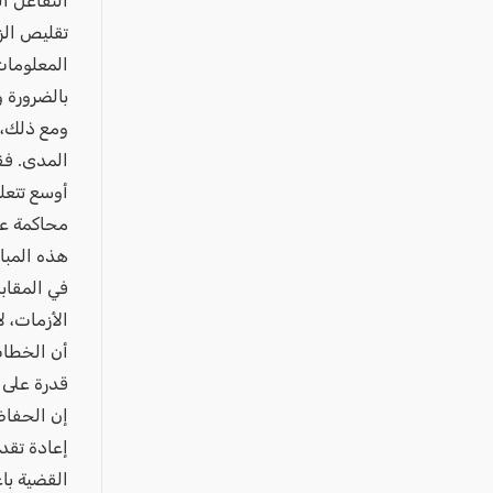
التفاعل ا
تقليص الز
المعلومات، 
بالضرورة وف
ومع ذلك، 
المدى. فقض
أوسع تتعلق
محاكمة عا
هذه المبا
في المقاب
الأزمات، ل
أن الخطاب 
قدرة على ا
إن الحفاظ
إعادة تقدي
القضية باع