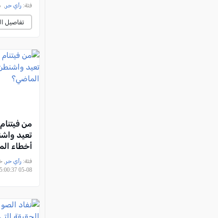
فئة:
رأي حر
, د. ك
تفاصيل ال
من فيتنام 
تعيد واشن
أخطاء ال
فئة:
رأي حر
08-05 15:00:37