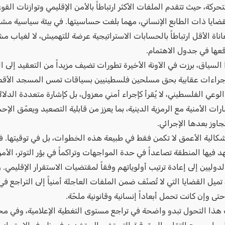
حركة، حيث تتقدم الملفات الأكثر ارتباطاً بالأمن الإقليمي وتوازنات الق
ايا ذات الطابع الإنساني، مهما بلغت حساسيتها. في بيئة سياسية مشبع
ناة الأقل ارتباطاً بالحسابات الاستراتيجية عرضة للتهميش، لا لغياب مش
عها في جدول الاهتمام.
لسياق، برزت في الآونة الأخيرة تطورات تضيف مزيداً من التعقيد إلى 
 إجراءات عقابية بحق مسلحين فلسطينيين بسياقات تمس المسجد الأق
الوعي الفلسطيني، لا يُقرأ كإجراء أمني معزول، بل كإشارة متعددة الدلال
بارات الأمنية مع الرمزية الدينية، بما يعزز من قابلية التصعيد ويعمّق ال
جاوز بعدها الإجرائي.
إشكالية الأعمق لا تكمن فقط في طبيعة هذه الخطوات، بل في توقيتها. ف
فيها المنطقة تصاعداً في حدة المواجهات وتراكماً في بؤر التوتر، الأم
لدوليين إلى إعادة ترتيب أولوياتهم وفقاً لمقتضيات الاستقرار الإقليمي
ميل القضايا التي لا تُصنّف ضمن الملفات العاجلة أمنياً إلى التراجع ف
حتى وإن كانت تحمل أبعاداً إنسانية وقانونية ملحّة.
هذا التحول تبدو واضحة في تراجع مستوى التغطية الإعلامية، وفي م