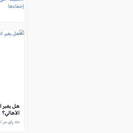
هل يغير ا
الأهالي؟
فئة:
رأي حر
, أمين