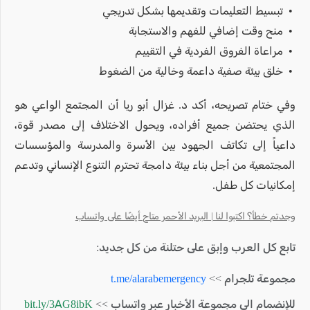
• تبسيط التعليمات وتقديمها بشكل تدريجي
• منح وقت إضافي للفهم والاستجابة
• مراعاة الفروق الفردية في التقييم
• خلق بيئة صفية داعمة وخالية من الضغوط
وفي ختام تصريحه، أكد د. غزال أبو ريا أن المجتمع الواعي هو
الذي يحتضن جميع أفراده، ويحول الاختلاف إلى مصدر قوة،
داعياً إلى تكاتف الجهود بين الأسرة والمدرسة والمؤسسات
المجتمعية من أجل بناء بيئة دامجة تحترم التنوع الإنساني وتدعم
إمكانيات كل طفل.
وجدتم خطأ؟ اكتبوا لنا | البريد الأحمر متاح أيضًا على واتساب
تابع كل العرب وإبق على حتلنة من كل جديد:
مجموعة تلجرام >>
t.me/alarabemergency
للإنضمام الى مجموعة الأخبار عبر واتساب >>
bit.ly/3AG8ibK