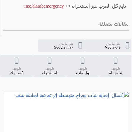
تابع كل العرب عبر انستجرام >>
t.me/alarabemergency
مقالات متعلقة
متواجد على
متواجد على
Google Play
App Store
تابع عبر
تابع عبر
تابع عبر
تابع عبر
تيليجرام
واتساب
انستجرام
فيسبوك