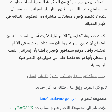
وأضاف أن تل أبيب تتوقع من الحكومة اللبنانية اتخاذ خطوات
جدية لمنع حزب الله من إطلاق النار على إسرائيل، موضحا أن
بلاده لا تخطط لإجراء محادثات مباشرة مع الحكومة اللبنانية في
الأيام المقبلة.
وكانت صحيفة "هآرتس" الإسرائيلية ذكرت أمس السبت، أنه ​من
المتوقع أن ​تُجري إسرائيل ولبنان محادثات مباشرة ‌في ⁠الأيام
المقبلة. وأفاد موقع سيمافور الإخباري أيضا بأن إسرائيل ​أبلغت ​
واشنطن ⁠بأنها تواجه نقصا حادا في ​صواريخها الاعتراضية
الباليستية.
وجدتم خطأ؟ اكتبوا لنا | البريد الأحمر متاح أيضًا على واتساب
تابع كل العرب وإبق على حتلنة من كل جديد:
مجموعة تلجرام >>
t.me/alarabemergency
للإنضمام الى مجموعة الأخبار عبر واتساب >>
bit.ly/3AG8ibK