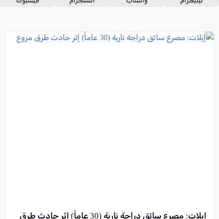
تيليجرام
واتساب
انستجرام
فيسبوك
إيلات: مصرع سائق دراجة نارية (30 عاماً) إثر حادث طرق