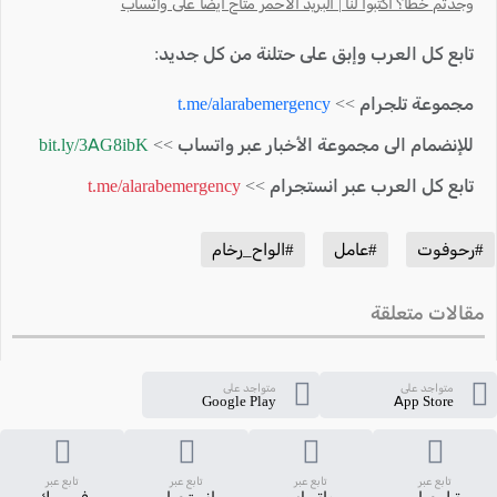
وجدتم خطأ؟ اكتبوا لنا | البريد الأحمر متاح أيضًا على واتساب
تابع كل العرب وإبق على حتلنة من كل جديد:
مجموعة تلجرام >>
t.me/alarabemergency
للإنضمام الى مجموعة الأخبار عبر واتساب >>
bit.ly/3AG8ibK
تابع كل العرب عبر انستجرام >>
t.me/alarabemergency
#رحوفوت
#عامل
#الواح_رخام
مقالات متعلقة
متواجد على
متواجد على
Google Play
App Store
تابع عبر
تابع عبر
تابع عبر
تابع عبر