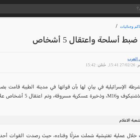
كم وجنائيات
ضبط أسلحة واعتقال 5 أشخاص
 العرب
27/02 15:41
, حُتلن: 15:42
رطة الإسرائيلية في بيانٍ لها بأن قواتها في مدينة الطيبة قامت 
وسلاحا كلاشنيكوف وM16، وذخيرة عسكرية 
عبة الاعلام
خلال عملية تفتيشية شملت منزلًا وفناءه، حيث رصدت القوات أحد 