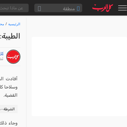
منطقة
الناصرة والقضاء
الرئيسية
محا
القدس والقضاء
الطيبة: 
المثلث الشمالي
وادي عارة
كل
سخنين والمنطقة
نُشر: /26
حيفا والمنطقة
شفاعمرو والقضاء
أفادت الش
الضفة الغربية
القضية.
قطاع غزة
النقب
الشرطة - ش
قرى المرج
وجاء ذلك 