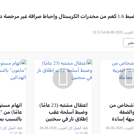
الجنوب: ضبط 1.6 كغم من مخدرات الكريستال وإحباط صرافة غير مرخصة
2026-08-06 16:55:54
خبر
تقال 4 أشخاص من
اعتقال مشتبه (23 عامًا)
الضفة
وضبط أسلحة عقب
عامًا) من 
شبهة إساءة
إطلاق نار في سخنين
بالتسبب بم
حيوانات
الهذالين
, كل العرب, 2026-08-06
فئة:
أخبار
, كل العرب, 2026-08-06
فئة:
أخبار
12:31:39
13:31:08