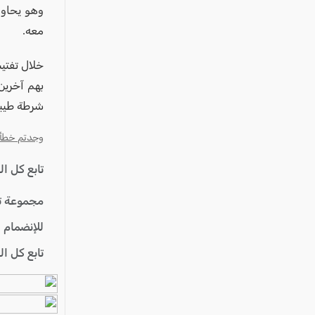
عكا والمنطقة
وهو يحاول
كفرياسيف والقضاء
معه.
مدن الساحل
خلال تفتي
الجليل الاعلى
بهم آخرين
المغار والقضاء
شرطة طيبة
الشاغور
وجدتم خطأ؟ ا
الرامة والمنطقة
تابع كل ا
المثلث الجنوبي
منطقة الجولان
مجموعة ت
للإنضمام 
تابع كل ا