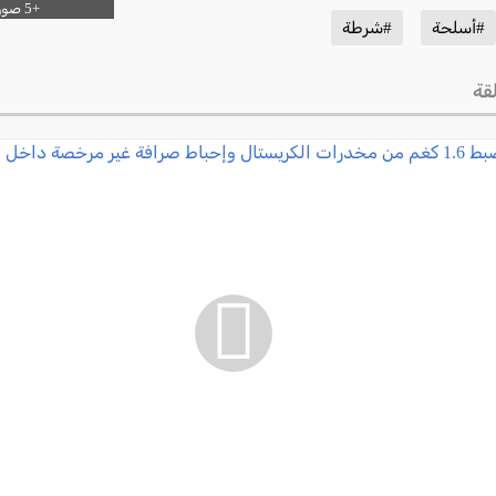
#أسلحة
#شرطة
قة