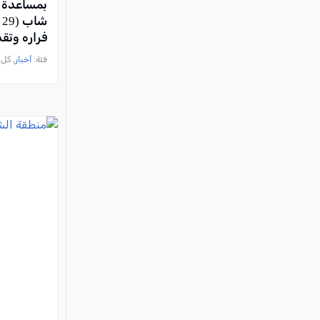
بمساعدة ط
ش
فراره وتق
فئة:
أخبار
, كل العرب, 