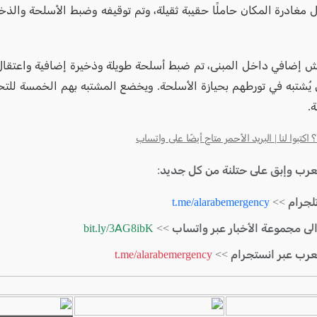
 مغادرة المكان حاملًا حقيبة ثقيلة، وتم توقيفه وضبط الأسلحة والذخي
ش إضافي داخل المبنى، تم ضبط أسلحة طويلة وذخيرة إضافية واعتقال
 يُشتبه في تورطهم بحيازة الأسلحة. ويخضع المشتبه بهم الخمسة للت
.
كتبوا لنا | البريد الأحمر متاح أيضًا على واتساب
لعرب وإبق على حتلنة من كل جديد:
لجرام >>
t.me/alarabemergency
الى مجموعة الأخبار عبر واتساب >>
bit.ly/3AG8ibK
لعرب عبر انستجرام >>
t.me/alarabemergency