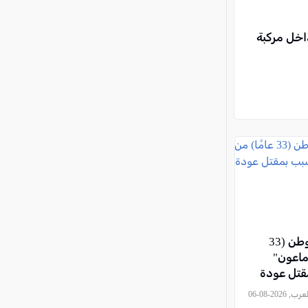
 داخل مركبة
اتهام مستوطن (33
"ماعون"
قتل عودة
, كل العرب, 2026-08-06