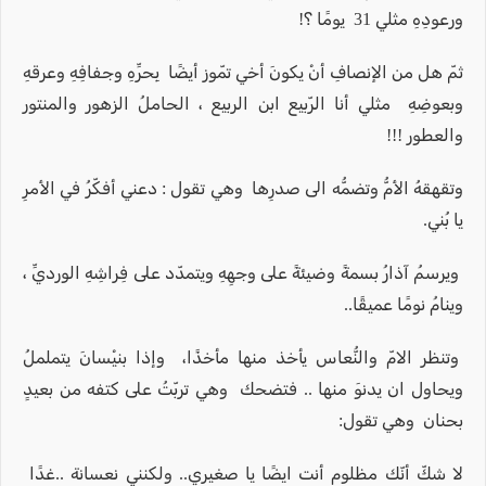
ورعودِهِ مثلي 31 يومًا ؟!
ثمّ هل من الإنصافِ أنْ يكونَ أخي تمّوز أيضًا بِحرِّهِ وجفافِهِ وعرقهِ
وبعوضِهِ مثلي أنا الرّبيع ابن الربيع ، الحاملُ الزهور والمنتور
والعطور !!!
وتقهقهُ الأمُّ وتضمُّه الى صدرِها وهي تقول : دعني أفكّرُ في الأمرِ
يا بُني.
ويرسمُ آذارُ بسمةً وضيئةً على وجهِهِ ويتمدّد على فِراشِهِ الورديِّ ،
وينامُ نومًا عميقًا..
وتنظر الامّ والنُّعاس يأخذ منها مأخذًا، وإذا بنيْسانَ يتململُ
ويحاول ان يدنوَ منها .. فتضحك وهي تربّتُ على كتفه من بعيدٍ
بحنان وهي تقول:
لا شكّ أنّك مظلوم أنت ايضًا يا صغيري.. ولكنني نعسانة ..غدًا