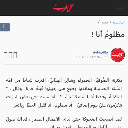
الرئيسية
قصة
مظلومٌ أنا !
زهير دعيم
نُشر: 06/02/26 19:32
بكنزته الصُّوفيّة الحمراء وشالِهِ العِنّابيّ، اقترب شُباط من أمّه
السّنة الجديدة وعانقها وطبعَ على جبينها قُبلةً حارّة وقال : "
لماذا أنا وفقط أنا يا أمّاه 28 يومًا ؟ ...آه نسيت وفي بعض المرّات
تتكرّمون عليّ بيوم إضافيّ ، أنا مظلوم ، أنا قليل الحظّ وبائس .
لقد أصبحتُ اضحوكةً حتى لدى الأطفال الصغار ، فذاكَ يقولُ
عني : " لَبّاط" وذاك يقولُ " قزَم". وذاك......