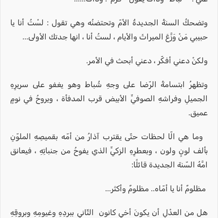
وتضحكُ السنةُ الجديدةُ الأمّ وتحتضنُه وهي تقول : لسْتُ أنا يا
حبيبي مَنْ وَزَّعَ الميراثَ والأيام ، لستُ أنا ، انها جدتك الأولى...
ولكنْ دعني أفكّر ، دعني أبحث في الأمر.
وتظهرُ ابتسامةُ الرّضا على وجهِ شُباط وهو يغفو على سريرِهِ
الجميلِ وفراشهِ الصوفيِّ الأبيض قرب المدفأة ، ويروحُ في نومٍ
عميق.
وما هي الّا لحظات حتّى يقترب آذارُ من أمّه بقميصِهِ الملوّنِ
بألف لونٍ ولون ، وبعطرِهِ الزكيِّ الذي يفوحُ من جنباتِهِ ، فيعانق
امَّهُ السّنة الجديدة قائلًا:
مظلومٌ أنا يا أمّاه.. مظلومٌ وأكثر...
هل من العدْلِ أن يكونَ أخي كانون الثّاني ببردِهِ وغيومِهِ وبروقِهِ