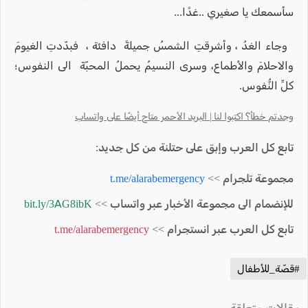
سأسمعك يا صغيري ..غدًا...
وجاء الغدُ ، وأشرقتِ الشمسُ جميلةً دافئة ، فبدّدتِ الغيومَ
والاحلامَ والأطماع، وسرى النسيمُ يحملُ المحبّةَ الى النفوس؛
كلِّ النُّفوس.
وجدتم خطأ؟ اكتبوا لنا | البريد الأحمر متاح أيضًا على واتساب
تابع كل العرب وإبق على حتلنة من كل جديد:
مجموعة تلجرام >>
t.me/alarabemergency
للإنضمام الى مجموعة الأخبار عبر واتساب >>
bit.ly/3AG8ibK
تابع كل العرب عبر انستجرام >>
t.me/alarabemergency
#قصّة_للأطفال