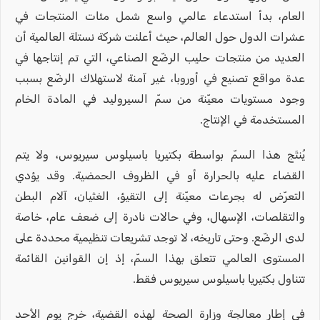
العام، بدأ استدعاء عالمي واسع شمل مئات المنتجات في
عشرات الدول حول العالم، حيث أعلنت شركة نستلة العالمية أن
العديد من منتجات حليب الرضّع الصناعي، التي تم إنتاجها في
عدة مواقع تصنيع في أوروبا، غير آمنة لاستهلاك الرضّع بسبب
وجود مستويات معيّنة من سمّ السيروليد في المادة الخام
المستخدمة في الإنتاج.
يُنتَج هذا السمّ بواسطة بكتيريا باسيلوس سيريوس، ولا يتم
القضاء عليه بالحرارة أو في الظروف الحمضية. وقد يؤدي
التعرّض له بجرعات معيّنة إلى التقيؤ، الغثيان، آلام البطن
والتقلصات، الإسهال، وفي حالات نادرة إلى ضعف عام، خاصة
لدى الرضّع. وحتى تاريخه، لا توجد تشريعات تنظيمية محددة على
المستوى العالمي تتعلق بهذا السمّ، إذ إن القوانين القائمة
تتناول بكتيريا باسيلوس سيريوس فقط.
في إطار معالجة وزارة الصحة لهذه القضية، خرج يوم الأحد