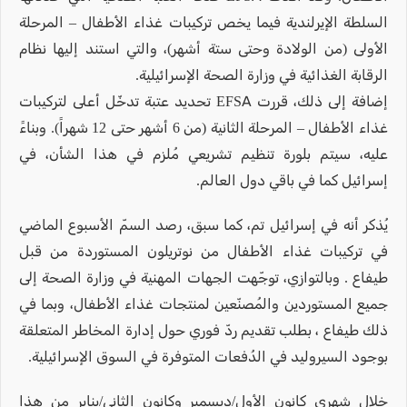
السلطة الإيرلندية فيما يخص تركيبات غذاء الأطفال – المرحلة
الأولى (من الولادة وحتى ستة أشهر)، والتي استند إليها نظام
الرقابة الغذائية في وزارة الصحة الإسرائيلية.
إضافة إلى ذلك، قررت EFSA تحديد عتبة تدخّل أعلى لتركيبات
غذاء الأطفال – المرحلة الثانية (من 6 أشهر حتى 12 شهراً). وبناءً
عليه، سيتم بلورة تنظيم تشريعي مُلزم في هذا الشأن، في
إسرائيل كما في باقي دول العالم.
يُذكر أنه في إسرائيل تم، كما سبق، رصد السمّ الأسبوع الماضي
في تركيبات غذاء الأطفال من نوتريلون المستوردة من قبل
طيفاع . وبالتوازي، توجّهت الجهات المهنية في وزارة الصحة إلى
جميع المستوردين والمُصنّعين لمنتجات غذاء الأطفال، وبما في
ذلك طيفاع ، بطلب تقديم ردّ فوري حول إدارة المخاطر المتعلقة
بوجود السيروليد في الدُفعات المتوفرة في السوق الإسرائيلية.
خلال شهري كانون الأول/ديسمبر وكانون الثاني/يناير من هذا