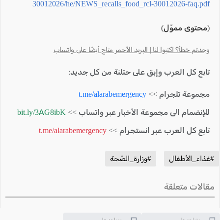
30012026/he/NEWS_recalls_food_rcl-30012026-faq.pdf
(محتوى مموّل)
وجدتم خطأ؟ اكتبوا لنا | البريد الأحمر متاح أيضًا على واتساب
تابع كل العرب وإبق على حتلنة من كل جديد:
مجموعة تلجرام >>
t.me/alarabemergency
للإنضمام الى مجموعة الأخبار عبر واتساب >>
bit.ly/3AG8ibK
تابع كل العرب عبر انستجرام >>
t.me/alarabemergency
#غذاء_الأطفال
#وزارة_الصّحة
مقالات متعلقة
متواجد على
متواجد على