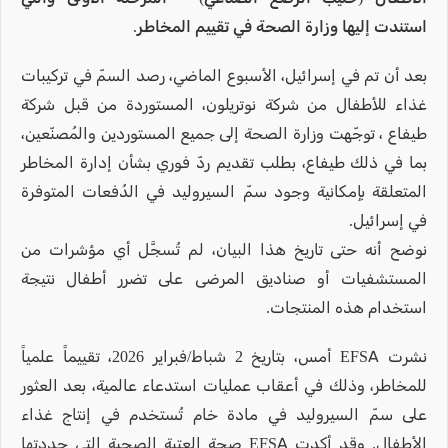
استندت إليها وزارة الصحة في تقييم المخاطر.
بعد أن تم في إسرائيل، الأسبوع الماضي، رصد السمّ في تركيبات
غذاء للأطفال من شركة نوتريلون، المستوردة من قبل شركة
طيفاع ، توجّهت وزارة الصحة إلى جميع المستوردين والمُصنّعين،
بما في ذلك طيفاع، بطلب تقديم ردّ فوري بشأن إدارة المخاطر
المتعلقة بإمكانية وجود سمّ السيروليد في الدُفعات المتوفرة
في إسرائيل.
نوضح أنه حتى تاريخ هذا البيان، لم تُسجَّل أي مؤشرات من
المستشفيات أو صناديق المرضى على تضرر أطفال نتيجة
استخدام هذه المنتجات.
نشرت EFSA أمس، بتاريخ 2 شباط/فبراير 2026، تقييماً علمياً
للمخاطر، وذلك في أعقاب عمليات استدعاء عالمية، بعد العثور
على سمّ السيروليد في مادة خام تُستخدم في إنتاج غذاء
الأطفال. وقد أكدت EFSA صحة العتبة الصحية التي حددتها