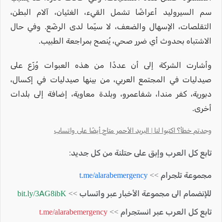
سم السيروليد أعراضًا تشمل القيء، الغثيان، آلام البطن،
التقلصات، الإسهال والضعف، لا سيّما لدى الرضّع. وفي حال
الاشتباه بحدوث أي ضرر صحي، يُنصح بمراجعة الطبيب.
وأشارت الشركة إلى أن عددًا من هذه العبوات وُزّع على
صيدليات في المجتمع العربي، من بينها صيدليات في إكسال،
دبورية، كفر مندا، شفاعمرو، وبلدة معاوية، إضافة إلى بلدات
أخرى.
وجدتم خطأ؟ اكتبوا لنا | البريد الأحمر متاح أيضًا على واتساب
تابع كل العرب وإبق على حتلنة من كل جديد:
مجموعة تلجرام >>
t.me/alarabemergency
للإنضمام الى مجموعة الأخبار عبر واتساب >>
bit.ly/3AG8ibK
تابع كل العرب عبر انستجرام >>
t.me/alarabemergency