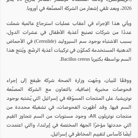
2026، وبعد تلقي إشعار من الشركة المصنِّعة في أوروبا.
ويأتي هذا الإجراء في أعقاب عمليات استرجاع عالمية شملت
عددًا من شركات تصنيع أغذية الأطفال في عشرات الدول،
بسبب الاشتباه بوجود سم السيروليد (Cereulide) في الأحماض
الدهنية المستخدمة كمكوّن في تركيبات أغذية الرضّع. ويُنتج هذا
السم بواسطة بكتيريا Bacillus cereus.
ووفقًا للبيان، وجّهت وزارة الصحة شركة طيفع إلى إجراء
فحوصات مخبرية إضافية، بالتعاون مع الشركة المصنِّعة
نوتريشيا، على المنتجات المسوّقة في إسرائيل التي يُشتبه بوجود
السم فيها. وقد أظهرت الفحوصات، في تشغيلة محددة من
منتجات نوتريلون AR، وجود مستويات من السم تتجاوز القيم
التي حددتها مؤخرًا الجهة المختصة في إيرلندا، والتي اعتمدت
أيضًا كأساس لتقييم المخاطر في إسرائيل.