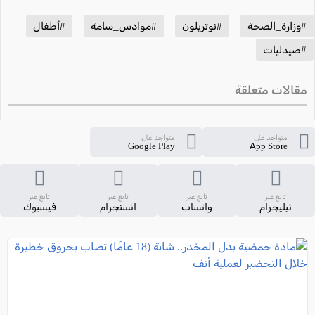
#وزارة_الصحة
#نوتريلون
#موادس_سامة
#أطفال
#صيدليات
مقالات متعلقة
متواجد على
متواجد على
Google Play
App Store
تابع عبر
تابع عبر
تابع عبر
تابع عبر
تيليجرام
واتساب
انستجرام
فيسبوك