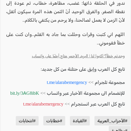
ندور في الحلقة ذاتها: غضب، مظاهرة، خطاب، ثم عودة إلى
نقطة الصفر. والفرق الوحيد أنّ الثمن هذه المرة سيكون أثقل،
لأنّ الزمن لا يعمل لصالحنا، ولا يرحم من يكتفي بالكلام..
اللهم اني كتبت وقرات وحللت بما جاد به القلم..وان كنت على
خطأ فقوموني..
وجدتم خطأ؟ اكتبوا لنا | البريد الأحمر متاح أيضًا على واتساب
تابع كل العرب وإبق على حتلنة من كل جديد:
مجموعة تلجرام >>
t.me/alarabemergency
للإنضمام الى مجموعة الأخبار عبر واتساب >>
bit.ly/3AG8ibK
تابع كل العرب عبر انستجرام >>
t.me/alarabemergency
#الأحزاب_العربية
#القيادة
#خطابات
#انتخابات
#مظاهرة