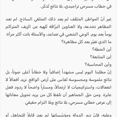
في خطاب مسرحي تراجيدي، بلا نتائج تُذكر..
غير أنّ المواطن المثقّف لم يعد ذلك المتلقي الساذج. لم تعد
المظاهر تخدعه، ولا العناوين البرّاقة تُلهيه عن الزيف المتراكم
يوماً بعد يوم. الوعي الشعبي في تصاعد، والأسئلة باتت أكثر جرأة:
ما الذي تغيّر بعد كل مظاهرة؟
أين الخطة؟
أين المتابعة؟
وأين المحاسبة؟
إنّ مطلبنا اليوم ليس مشهداً إضافياً ولا خطاباً أعلى صوتاً، بل
نتائج ملموسة ومحسوسة تُقاس على أرض الواقع. نريد أفعالاً لا
انفعالات، واستراتيجيات لا ارتجالاً، ومساراً واضحاً لا ردود فعل
عابرة. ومن حقّ الجماهير أن تلفظ كل من يريد تحويل معاناتها
إلى عرض خطابي مسرحي، بلا نتائج وبلا التزام حقيقي
وعليه، فإنّ دور الدولة ومؤسّساتها لم يعد قابلاً للتجاهل أو