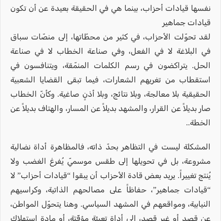
نفسها قيادات أحزاب، بينما هي في الحقيقة بعيدة عن أن تكون
قيادات جماهير
لقد تحوّلت الأحزاب، في كثير من محطّاتها، إلى منصّات سباق
في البلاغة لا في الفعل، وفي صناعة الخطاب لا في صناعة
الحل. يتراكضون في رسم الكلمات المنمّقة، ويتنافسون في
استقطاب من تغريهم الشعارات، فيما تبقى القضايا الشعبية
الحقيقية بلا معالجة، وبلا نتائج، وبلا أذنٍ صاغية. وكأنّ الخطاب
صار بديلاً عن القرار، والمشهد بديلاً عن المسار، والهتاف بديلاً عن
الخطة..
المشكلة ليست في التظاهر بحدّ ذاته، فالمظاهرة أداة نضالية
مشروعة، بل في تحويلها إلى طقس موسميّ يُفرغ الغضب ولا
يُنتج تغييراً. يريد بعض قادة الأحزاب أن يبقوا “قيادات أحزاب” لا
“قيادات جماهير”، حفاظاً على مصالحهم الذاتية، وكراسيهم
النيابية، ومواقعهم في المشهد السياسي. وهنا يتحوّل المواطن،
عن قصد أو غير قصد، إلى أداة تعبئة مؤقّتة، أو مادة استهلاك