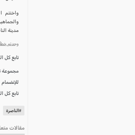
واختتم ا
والجماهير
مدينة النا
وجدتم خطأ؟ ا
تابع كل ا
مجموعة ت
للإنضمام 
تابع كل ا
#الناصرة
مقالات متعل