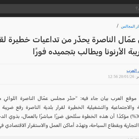
ار المجالس
ّال الناصرة يحذّر من تداعيات خطيرة لقر
بة الأرنونا ويطالب بتجميده فورًا
 العرب
20/01 12:56
وقع العرب بيان جاء فيه: "حذّر مجلس عمّال الناصرة اللوائي م
ة والاجتماعية والتشغيلية الخطيرة لقرار بلدية الناصرة رفع ضريبة ال
مرتفعة (30%) مؤكدًا أن هذه الخطوة ستُلحق ضررًا مباشرًا بالعمال، بذوي ا
لتجارية وبقطاع السياحة، وتهدّد أماكن العمل والاستقرار الاقتصادي في