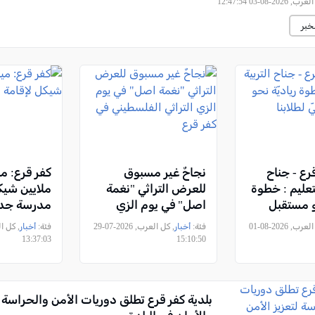
2026-08-03 12:47:54
خبر
قرع - جناح
نجاحٌ غير مسبوق
لتعليم : خطوة
للعرض التراثي "نغمة
ملايين شيك
حو مستقبل
اصل" في يوم الزي
مدرسة جد
بنا
التراثي الفلسطيني في
, كل العرب, 2026-08-01
فئة:
أخبار
, كل العرب, 2026-07-29
فئة:
أخبار
كفر قرع
13:37:03
15:10:50
بلدية كفر قرع تطلق دوريات الأمن والحراسة ل