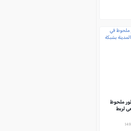
طور ملحوظ
ى لربط