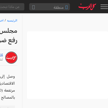
منطقة
الناصرة والقضاء
الرئيسية
اخب
القدس والقضاء
مجلس عم
المثلث الشمالي
رفع ضري
وادي عارة
سخنين والمنطقة
كل
حيفا والمنطقة
نُشر: /26
شفاعمرو والقضاء
الضفة الغربية
وصل إلى م
الاقتصادي
قطاع غزة
النقب
بالمصالح ا
قرى المرج