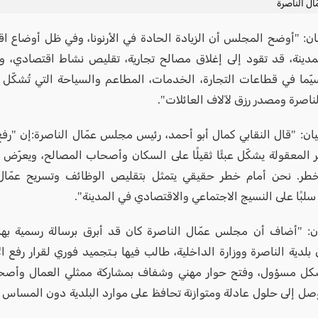
ل الناصرة
يان: "أوضح المجلس أن الزيادة الحادة في الأرنونا، وفي ظل أوضاع ا
مدينة، قد تقود إلى إغلاق مصالح تجارية، تقليص نشاط اقتصادي، و
يّما في قطاعات التجارة، الخدمات، المطاعم والسياحة التي تُشكّل 
ناصرة ومصدر رزق لآلاف العائلات".
ان: "قال النقابي كمال أبو أحمد، رئيس مجلس عمّال الناصرة:إن "رفع ا
ر المعقولة يشكّل عبئًا ثقيلًا على السكان وأصحاب المصالح، ويعرّض
خطر. نحن أمام خطر حقيقي يتمثل بتقليص الوظائف وتسريح عمّال،
بًا على النسيج الاجتماعي والاقتصادي في المدينة".
يان: "أضاف أن مجلس عمّال الناصرة كان قد أبرق برسالة رسمية ب
 بلدية الناصرة ووزارة الداخلية، طالب فيها بـتجميد فوري لقرار رفع الأ
ل مسؤول، وفتح حوار مهني وشفاف بمشاركة ممثلي العمال وأصحا
صل إلى حلول عادلة ومتوازنة تحافظ على موارد البلدية دون المساس