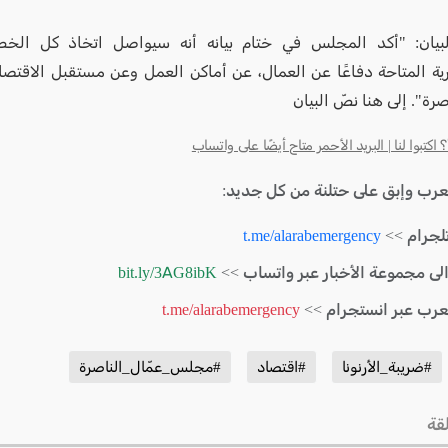
لبيان: "أكد المجلس في ختام بيانه أنه سيواصل اتخاذ كل الخطو
ية المتاحة دفاعًا عن العمال، عن أماكن العمل وعن مستقبل الاقتص
صرة". إلى هنا نصّ البيان
كتبوا لنا | البريد الأحمر متاح أيضًا على واتساب
لعرب وإبق على حتلنة من كل جديد:
لجرام >>
t.me/alarabemergency
الى مجموعة الأخبار عبر واتساب >>
bit.ly/3AG8ibK
لعرب عبر انستجرام >>
t.me/alarabemergency
#ضريبة_الأرنونا
#اقتصاد
#مجلس_عمّال_الناصرة
قة