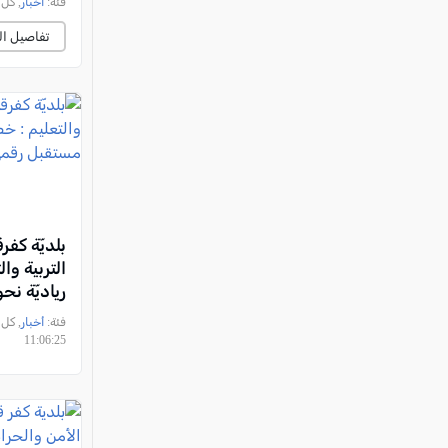
فئة:
أخبار
, كل العرب, 
تفاصيل ال
بلديّة كفر
التربية وا
رياديّة ن
رقميّ لطلا
فئة:
أخبار
11:06:25