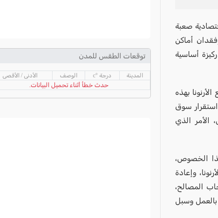
قتصادية صعبة
فقدان أماكن
ركيزة أساسية
توقعات الطقس للمدن
المدينة
درجة °c
الوصف
الأدنى / الأقصى
حدث خطأ أثناء تحميل البيانات.
لأرنونا بهذه
 استقرار سوق
 الأمر الذي
هذا الخصوص،
رنونا، وإعادة
ب المصالح،
 بالعمل وسبل