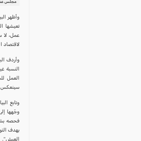
عكا والمنطقة
مجلس عمّا
كفرياسيف والقضاء
وأظهر الب
مدن الساحل
تعيشها ال
الجليل الاعلى
عمل، لا س
لاقتصاد ال
المغار والقضاء
الشاغور
وأردف البي
الرامة والمنطقة
النسبة غي
العمل لل
المثلث الجنوبي
سينعكس سل
منطقة الجولان
وتابع الب
وجّهها إلى
فحصه بشك
بهدف التو
العيش".