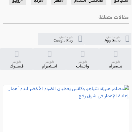
#نتنياهو
#مجلس_السلام
#قطر
#تركيا
#روبيو
مقالات متعلقة
متواجد على
متواجد على
Google Play
App Store
تابع عبر
تابع عبر
تابع عبر
تابع عبر
تيليجرام
واتساب
انستجرام
فيسبوك