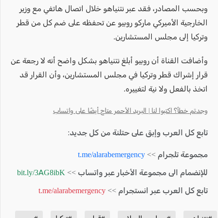
وبحسب المصادر، فقد عبر نتنياهو خلال اتصال هاتفي مع وزير
الخارجية الأميركي ماركو روبيو عن تحفظه على ضم كل من قطر
وتركيا إلى مجلس المستشارين.
وأضافت القناة أن روبيو أبلغ نتنياهو بشكل واضح أنه لا رجعة عن
قرار إشراك قطر وتركيا في مجلس المستشارين، وأن القرار قد
اتخذ بالفعل ولا نية لتغييره.
وجدتم خطأ؟ اكتبوا لنا | البريد الأحمر متاح أيضًا على واتساب
تابع كل العرب وإبق على حتلنة من كل جديد:
مجموعة تلجرام >>
t.me/alarabemergency
للإنضمام الى مجموعة الأخبار عبر واتساب >>
bit.ly/3AG8ibK
تابع كل العرب عبر انستجرام >>
t.me/alarabemergency