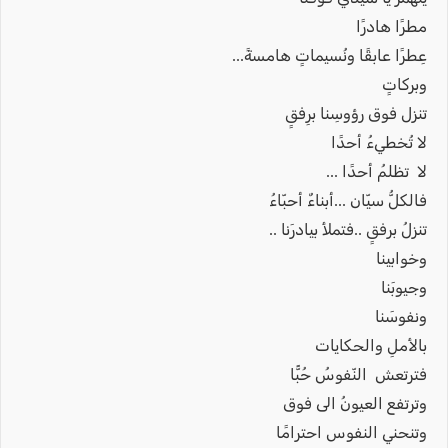
مطرًا هادرًا
عِطرًا عابقًا ونُسيماتٍ هامسةً...
وبركاتٍ
تنزل فوق رؤوسِنا برِفقٍ
لا تُخطيءُ أحدًا
لا تظلمُ أحدًا ...
فالكلُّ سيّان ...أبناءٌ أحبّاءُ
تنزلُ برفقٍ ..فتملأ بيادرَنا ..
وخوابينا
وجيوبَنا
ونفوسَنا
بالأملِ والحكايات
فترتعش النّفوسُ حُبًّا
وترتفع العيونُ الى فوق
وتنحني النفوس احترامًا