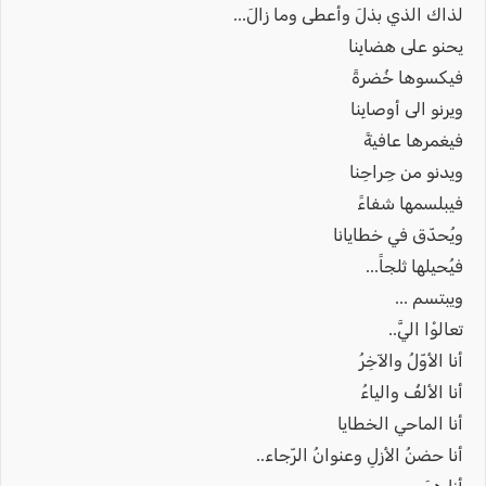
لذاك الذي بذلَ وأعطى وما زالَ...
يحنو على هضابِنا
فيكسوها خُضرةً
ويرنو الى أوصابِنا
فيغمرها عافيةً
ويدنو من جِراحِنا
فيبلسمها شفاءً
ويُحدّق في خطايانا
فيُحيلها ثلجاً...
ويبتسم ...
تعالوْا اليَّ..
أنا الأوّلُ والآخِرُ
أنا الألفُ والياءُ
أنا الماحي الخطايا
أنا حضنُ الأزلِ وعنوانُ الرّجاء..