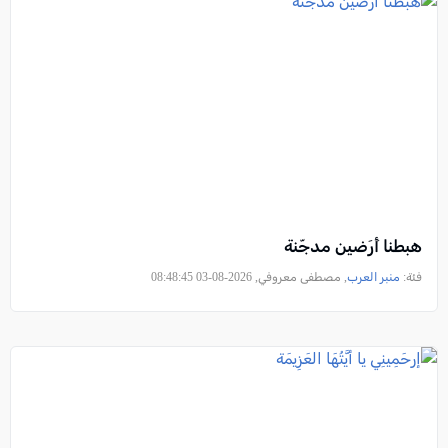
هبطنا أَرَضين مدجّنة
فئة:
منبر العرب
, مصطفى معروفي, 2026-08-03 08:48:45