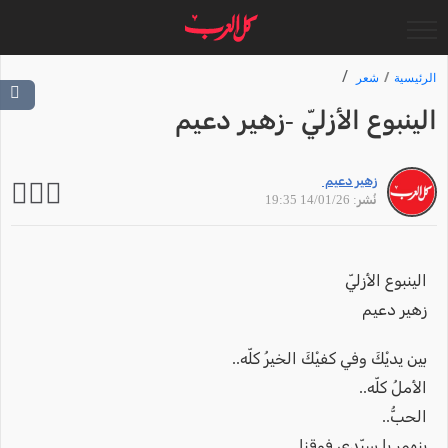
الرئيسية
شعر
الينبوع الأزليّ -زهير دعيم
زهير دعيم
نُشر: 14/01/26 19:35
الينبوع الأزليّ
زهير دعيم
بين يديْكَ وفي كفيْكَ الخيرُ كلّه..
الأملُ كلّه..
الحبُّ..
ينهمر يا سيّدي فوقنا