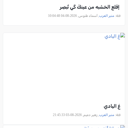
إقلع الخشبه من عينكَ كَي تُبصِر
فئة:
منبر العرب
, أسماء طنوس, 2026-08-04 10:04:48
عَ اليادي
فئة:
منبر العرب
, زهير دعيم, 2026-08-03 21:45:33