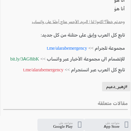
أنا هوَ
أنا هوَ
وجدتم خطأ؟ اكتبوا لنا | البريد الأحمر متاح أيضًا على واتساب
تابع كل العرب وإبق على حتلنة من كل جديد:
مجموعة تلجرام >>
t.me/alarabemergency
للإنضمام الى مجموعة الأخبار عبر واتساب >>
bit.ly/3AG8ibK
تابع كل العرب عبر انستجرام >>
t.me/alarabemergency
#زهير_دعيم
مقالات متعلقة
متواجد على
متواجد على
Google Play
App Store