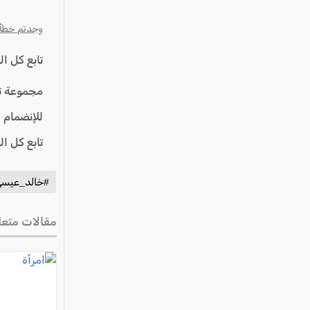
وجدتم خطأ؟ ا
تابع كل ا
مجموعة ت
للإنضمام 
تابع كل ا
#خالد_عيس
مقالات متعل