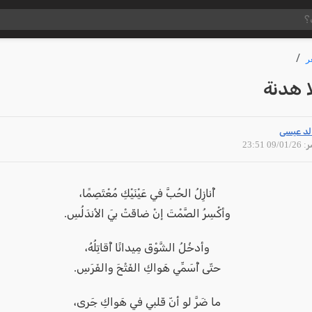
ر
ا هدنة
لد عيسى
09/01 23:51
أُنازِلُ الحُبَّ في عَيْنَيْكِ مُعْتَصِمًا،
وأكْسِرُ الصَّمْتَ إنْ ضاقَتْ بيَ الأندَلُسِ.
وأدخُلُ الشَّوْقَ مِيدانًا أُقاتِلُهُ،
حتّى أُسَمِّي هَواكِ الفَتْحَ والفَرَسِ.
ما ضَرَّ لو أنّ قَلبي في هَواكِ جَرى،