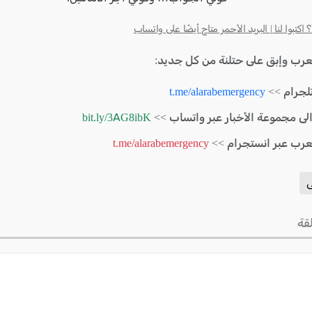
كتبوا لنا | البريد الأحمر متاح أيضًا على واتساب
لعرب وإبق على حتلنة من كل جديد:
لجرام >>
t.me/alarabemergency
الى مجموعة الأخبار عبر واتساب >>
bit.ly/3AG8ibK
لعرب عبر انستجرام >>
t.me/alarabemergency
ى
قة