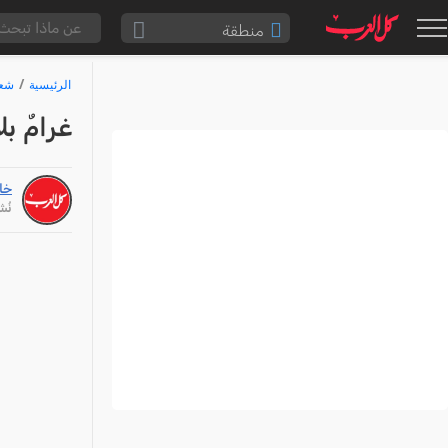
منطقة
الناصرة والقضاء
الرئيسية
شع
القدس والقضاء
غرامٌ بل
المثلث الشمالي
وادي عارة
خا
سخنين والمنطقة
نُشر: /26
حيفا والمنطقة
شفاعمرو والقضاء
الضفة الغربية
قطاع غزة
النقب
قرى المرج