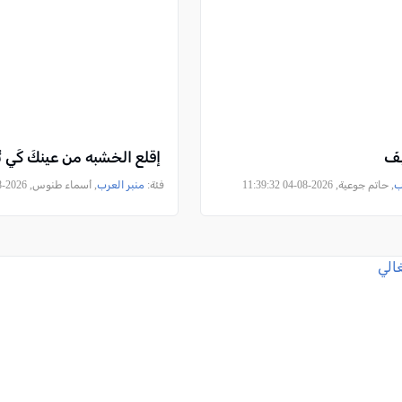
ِفَ
إقلع الخشبه من عينكَ كَي تُ
ب
, حاتم جوعية, 2026-08-04 11:39:32
فئة:
منبر العرب
, أسماء طنوس, 2026-08-04 10:04:48