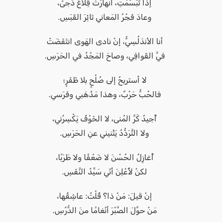
إذا تَبَسَّمْتِ، انهارَتْ قِلاعُ دُجىً،
وعادَ فَجْرُ المَعاني ثائِرَ القَبَسِ.
أنا الأندَلُسِيُّ، إنْ نادى الهَوى انتَفَضَتْ
فيَّ القَوافِي، وصاحَ المَجْدُ في الحَرَسِ.
لا أستريحُ إلى صُلْحٍ بلا ظَفَرٍ؛
فالحُبُّ حَرْبٌ، وهذا مَذْهَبي وفَرَسي.
أُجيدُ كَرَّ المُنى، لا الخَوْفُ يَكْسِرُني،
ولا التَّرَدُّدُ يَثْنيني عنِ الحَرَسِ.
أُغازِلُ الحُسْنَ لا ضَعْفًا ولا طَرَبًا،
لكنْ لأُعْلِنَ أنّي سَيِّدُ النَّفَسِ.
إنْ قيلَ: مَنْ ذا؟ قُلْتُ: عاشِقُها،
مَنْ حوَّلَ الصَّبْرَ أنْغامًا منَ الدُّرُسِ.