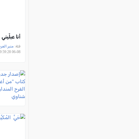
أنا عبلّيني
فئة:
منبر العر
08-06 09:59:28