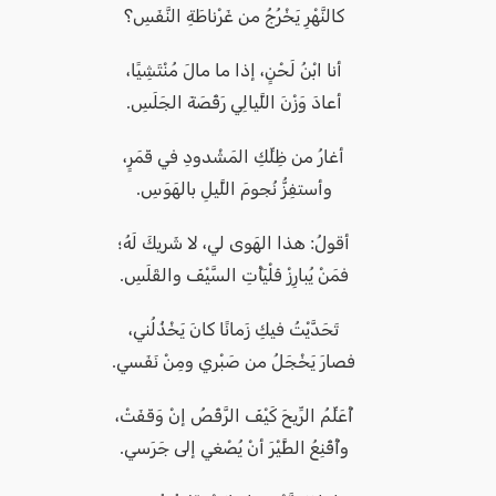
كالنَّهْرِ يَخْرُجُ من غَرْناطَةِ النَّفَسِ؟
أنا ابْنُ لَحْنٍ، إذا ما مالَ مُنْتَشِيًا،
أعادَ وَزْنَ اللَّيالِي رَقْصَةَ الجَلَسِ.
أغارُ من ظِلِّكِ المَشْدودِ في قَمَرٍ،
وأستفِزُّ نُجومَ اللَّيلِ بالهَوَسِ.
أقولُ: هذا الهَوى لي، لا شَريكَ لَهُ؛
فمَنْ يُبارِزْ فَلْيَأْتِ السَّيْفَ والقَلَسِ.
تَحَدَّيْتُ فيكِ زَمانًا كانَ يَخْذُلُني،
فصارَ يَخْجَلُ من صَبْري ومِنْ نَفَسي.
أُعَلِّمُ الرِّيحَ كَيْفَ الرَّقْصُ إنْ وَقَفَتْ،
وأُقْنِعُ الطَّيْرَ أنْ يُصْغي إلى جَرَسي.