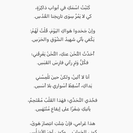
كَتَبْتُ اسْمَكِ في أبوابِ ذاكِرَةٍ،
كي لا يَمُرَّ سِوَى تاريخِنا القُدُسِ.
وإنْ جَحَدوا هَواكِ اليَوْمَ، قُلْتُ لَهُمْ:
يَكْفي بأنّي شَهيدُ الشَّوْقِ والحَرَسِ.
أُحَدِّثُ اللَّحْنَ عنكِ، اللَّحْنُ يَعْرِفُني؛
فكُلُّ وَتَرٍ رآني فارِسَ القَبَسِ.
أنا لا أَلينُ، ولكنْ حينَ تَلْمِسُني
يَداكِ، أُسْقِطُ أَسْواري بلا أَسَسِ.
فخُذي التَّحَدِّي؛ فهَذا القَلْبُ مُقْتَحِمٌ،
يأتيكِ شِعْرًا على إيقاعِ مُنْتَهَسِ.
هذا غَرامي، فإنْ شِئْتِ انتِصارَ هَوىً،
كوني الجَوابَ… وكوني آخِرَ الأندَلُسِ.