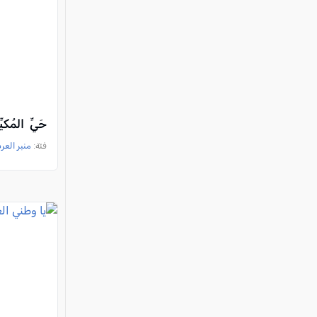
حَيِّ المُكيّ
فئة:
منبر العر