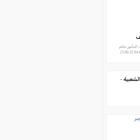
فَ
, الدكتور حاتم
لشعبية -